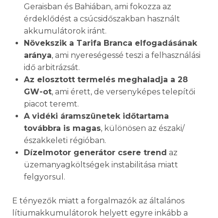
Geraisban és Bahiában, ami fokozza az
érdeklődést a csúcsidőszakban használt
akkumulátorok iránt.
Növekszik a Tarifa Branca elfogadásának
aránya
, ami nyereségessé teszi a felhasználási
idő arbitrázsát.
Az elosztott termelés meghaladja a 28
GW-ot
, ami érett, de versenyképes telepítői
piacot teremt.
A vidéki áramszünetek időtartama
továbbra is magas
, különösen az északi/
északkeleti régióban.
Dízelmotor generátor csere trend
az
üzemanyagköltségek instabilitása miatt
felgyorsul.
E tényezők miatt a forgalmazók az általános
lítiumakkumulátorok helyett egyre inkább a