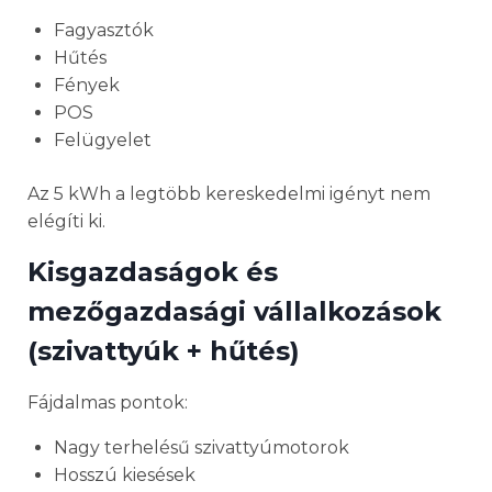
Fagyasztók
Hűtés
Fények
POS
Felügyelet
Az 5 kWh a legtöbb kereskedelmi igényt nem
elégíti ki.
Kisgazdaságok és
mezőgazdasági vállalkozások
(szivattyúk + hűtés)
Fájdalmas pontok:
Nagy terhelésű szivattyúmotorok
Hosszú kiesések