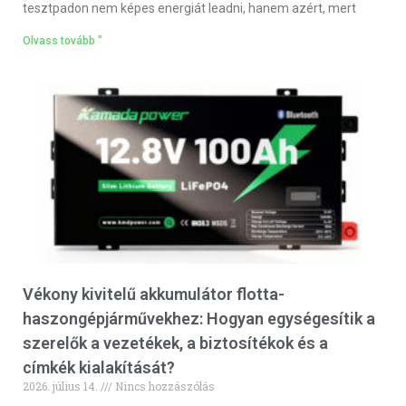
tesztpadon nem képes energiát leadni, hanem azért, mert
Olvass tovább "
Vékony kivitelű akkumulátor flotta-
haszongépjárművekhez: Hogyan egységesítik a
szerelők a vezetékek, a biztosítékok és a
címkék kialakítását?
2026. július 14.
Nincs hozzászólás