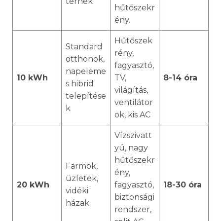
terhek
hűtőszekr
ény.
Hűtőszek
Standard
rény,
otthonok,
fagyasztó,
napeleme
10 kWh
TV,
8-14 óra
s hibrid
világítás,
telepítése
ventilátor
k
ok, kis AC
Vízszivatt
yú, nagy
hűtőszekr
Farmok,
ény,
üzletek,
20 kWh
fagyasztó,
18-30 óra
vidéki
biztonsági
házak
rendszer,