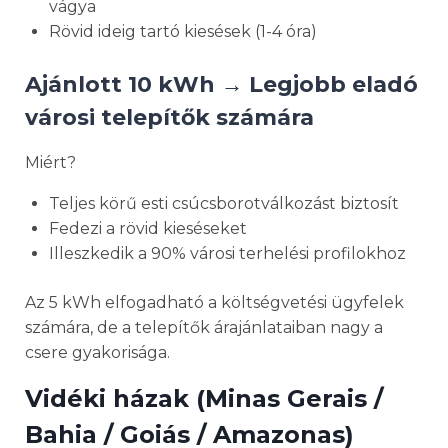
vágya
Rövid ideig tartó kiesések (1-4 óra)
Ajánlott
10 kWh → Legjobb eladó
városi telepítők számára
Miért?
Teljes körű esti csúcsborotválkozást biztosít
Fedezi a rövid kieséseket
Illeszkedik a 90% városi terhelési profilokhoz
Az 5 kWh elfogadható a költségvetési ügyfelek
számára, de a telepítők árajánlataiban nagy a
csere gyakorisága.
Vidéki házak (Minas Gerais /
Bahia / Goiás / Amazonas)