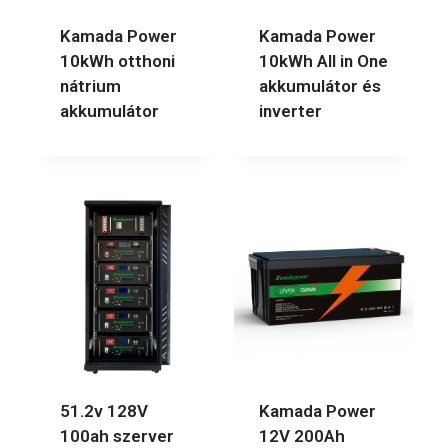
Kamada Power
Kamada Power
10kWh otthoni
10kWh All in One
nátrium
akkumulátor és
akkumulátor
inverter
51.2v 128V
Kamada Power
100ah szerver
12V 200Ah