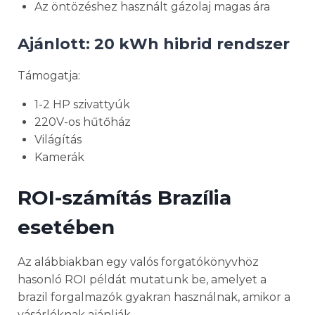
Az öntözéshez használt gázolaj magas ára
Ajánlott: 20 kWh hibrid rendszer
Támogatja:
1-2 HP szivattyúk
220V-os hűtőház
Világítás
Kamerák
ROI-számítás Brazília
esetében
Az alábbiakban egy valós forgatókönyvhöz
hasonló ROI példát mutatunk be, amelyet a
brazil forgalmazók gyakran használnak, amikor a
vásárlóknak ajánlják.