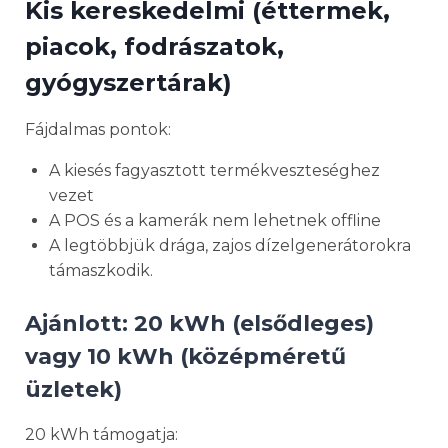
Kis kereskedelmi (éttermek,
piacok, fodrászatok,
gyógyszertárak)
Fájdalmas pontok:
A kiesés fagyasztott termékveszteséghez
vezet
A POS és a kamerák nem lehetnek offline
A legtöbbjük drága, zajos dízelgenerátorokra
támaszkodik.
Ajánlott: 20 kWh (elsődleges)
vagy 10 kWh (középméretű
üzletek)
20 kWh támogatja: