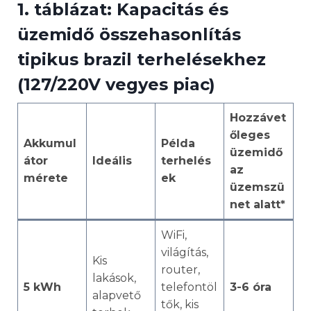
1. táblázat: Kapacitás és
üzemidő összehasonlítás
tipikus brazil terhelésekhez
(127/220V vegyes piac)
Hozzávet
őleges
Akkumul
Példa
üzemidő
átor
Ideális
terhelés
az
mérete
ek
üzemszü
net alatt*
WiFi,
világítás,
Kis
router,
lakások,
5 kWh
telefontöl
3-6 óra
alapvető
tők, kis