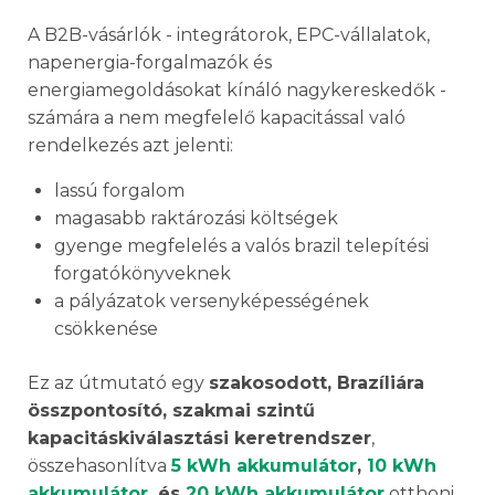
A B2B-vásárlók - integrátorok, EPC-vállalatok,
napenergia-forgalmazók és
energiamegoldásokat kínáló nagykereskedők -
számára a nem megfelelő kapacitással való
rendelkezés azt jelenti:
lassú forgalom
magasabb raktározási költségek
gyenge megfelelés a valós brazil telepítési
forgatókönyveknek
a pályázatok versenyképességének
csökkenése
Ez az útmutató egy
szakosodott, Brazíliára
összpontosító, szakmai szintű
kapacitáskiválasztási keretrendszer
,
összehasonlítva
5 kWh akkumulátor
,
10 kWh
akkumulátor
, és
20 kWh akkumulátor
otthoni