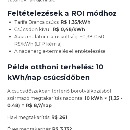
Feltételezések a ROI módhoz
Tarifa Branca csúcs:
R$ 1,35/kWh
Csúcsidőn kívül:
R$ 0,48/kWh
Akkumulátor ciklusköltség: ~0,38-0,50
R$/kWh (LFP kémia)
A napenergia-termelés ellentételezése
Példa otthoni terhelés: 10
kWh/nap csúcsidőben
A csúcsidőszakban történő borotválkozásból
származó megtakarítás naponta:
10 kWh × (1,35 -
0,48) = R$ 8,7/nap
Havi megtakarítás:
R$ 261
Éves megtakarítás:
R$ 3,132