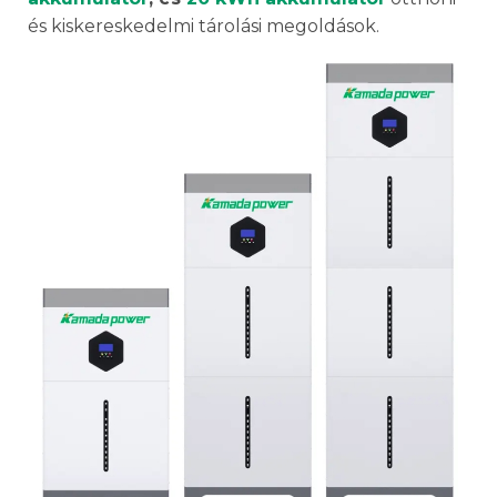
és kiskereskedelmi tárolási megoldások.