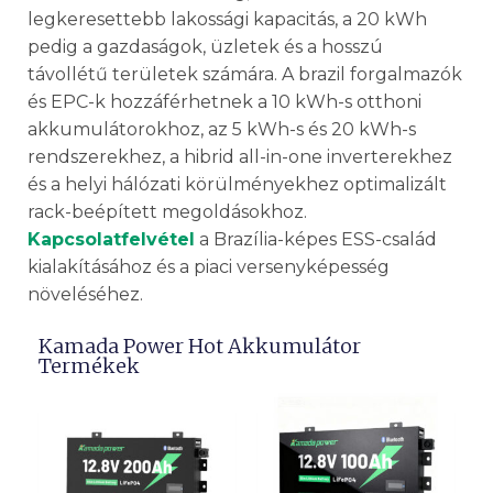
legkeresettebb lakossági kapacitás, a 20 kWh
pedig a gazdaságok, üzletek és a hosszú
távollétű területek számára. A brazil forgalmazók
és EPC-k hozzáférhetnek a 10 kWh-s otthoni
akkumulátorokhoz, az 5 kWh-s és 20 kWh-s
rendszerekhez, a hibrid all-in-one inverterekhez
és a helyi hálózati körülményekhez optimalizált
rack-beépített megoldásokhoz.
Kapcsolatfelvétel
a Brazília-képes ESS-család
kialakításához és a piaci versenyképesség
növeléséhez.
Kamada Power Hot Akkumulátor
Termékek