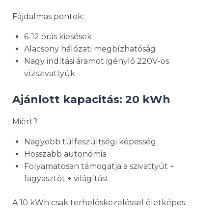
Fájdalmas pontok:
6-12 órás kiesések
Alacsony hálózati megbízhatóság
Nagy indítási áramot igénylő 220V-os
vízszivattyúk
Ajánlott kapacitás: 20 kWh
Miért?
Nagyobb túlfeszültségi képesség
Hosszabb autonómia
Folyamatosan támogatja a szivattyút +
fagyasztót + világítást
A 10 kWh csak terheléskezeléssel életképes.