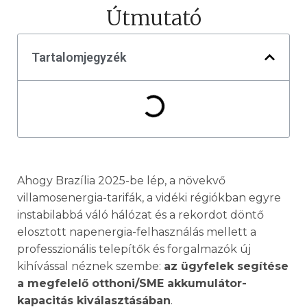
Útmutató
Tartalomjegyzék
Ahogy Brazília 2025-be lép, a növekvő
villamosenergia-tarifák, a vidéki régiókban egyre
instabilabbá váló hálózat és a rekordot döntő
elosztott napenergia-felhasználás mellett a
professzionális telepítők és forgalmazók új
kihívással néznek szembe:
az ügyfelek segítése
a megfelelő otthoni/SME akkumulátor-
kapacitás kiválasztásában
.