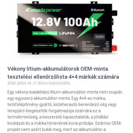
Vékony lítium-akkumulátorok OEM-minta
tesztelési ellenőrzőlista 4×4 márkák számára
2026. július 14.
Nincs hozzászólás
Egy vékony kialakítású lítium-akkumulátor-minta nem csupán
egy egyszerű akkumulátor-minta. Egy 4×4-es márka,
tetőfelépítmény-gyártó, kisteherautó-berendező cég vagy
terepjáró-kiegészítők forgalmazója számára ez a
termékminőség, a beszerelői tapasztalatok, a jótállási
kockázat és a márka hírnevének korai próbája. Számos OEM-
projekt nem azért bukik meg, mert az akkumulátor a