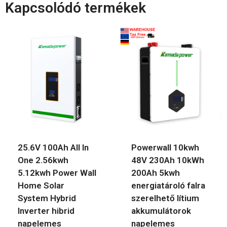
Kapcsolódó termékek
25.6V 100Ah All In
Powerwall 10kwh
One 2.56kwh
48V 230Ah 10kWh
5.12kwh Power Wall
200Ah 5kwh
Home Solar
energiatároló falra
System Hybrid
szerelhető lítium
Inverter hibrid
akkumulátorok
napelemes
napelemes