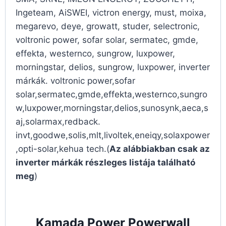
Ingeteam, AiSWEI, victron energy, must, moixa,
megarevo, deye, growatt, studer, selectronic,
voltronic power, sofar solar, sermatec, gmde,
effekta, westernco, sungrow, luxpower,
morningstar, delios, sungrow, luxpower, inverter
márkák. voltronic power,sofar
solar,sermatec,gmde,effekta,westernco,sungro
w,luxpower,morningstar,delios,sunosynk,aeca,s
aj,solarmax,redback.
invt,goodwe,solis,mlt,livoltek,eneiqy,solaxpower
,opti-solar,kehua tech.(
Az alábbiakban csak az
inverter márkák részleges listája található
meg
)
Kamada Power Powerwall