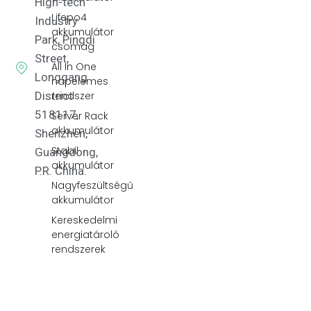
High-tech
Lifepo4
Industry
akkumulátor
Park, Pingdi
csomag
Street,
All In One
Longgang
napelemes
District
rendszer
518117,
Server Rack
akkumulátor
Shenzhen,
Stabil
Guangdong,
akkumulátor
P.R. China.
Nagyfeszültségű
akkumulátor
Kereskedelmi
energiatároló
rendszerek