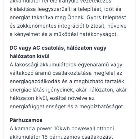
akkumulátor felfelé irányuló vezetékezési
kialakítása leegyszerűsíti a telepítést, időt és
energiát takarítva meg Önnek. Gyors telepítést
és zökkenőmentes integrációt biztosít, növelve
a kényelmet és a működési hatékonyságot.
DC vagy AC csatolás, hálózaton vagy
hálózaton kívül
A lakossági akkumulátorok egyenáramú vagy
váltakozó áramú csatlakoztatása megfelel az
energiagazdálkodás és a megbízható tartalék
energiaellátás igényeinek, akár hálózaton, akár
hálózaton kívül, ezáltal növelve az
energiafüggetlenséget és a megbízhatóságot.
Párhuzamos
A kamada power 10kwh powewall otthoni
akkumulátor 16 párhuzamos csatlakozást