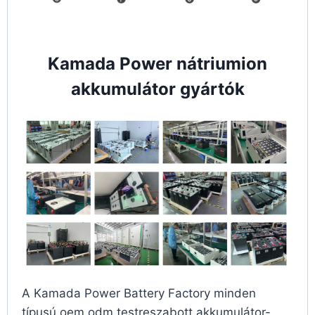
Kamada Power nátriumion
akkumulátor gyártók
A Kamada Power Battery Factory minden
típusú oem odm testreszabott akkumulátor-