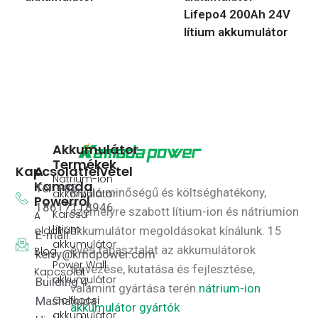
Lifepo4 200Ah 24V
lítium akkumulátor
Akkumulátor
Termékek
Kapcsolatfelvétel
A
Nátrium-ion
Kamada
Tel: +86
Kiváló minőségű és költséghatékony,
akkumulátor
Powerről
18617118946
személyre szabott lítium-ion és nátriumion
Karcsú
A
lítium
oldalról
akkumulátor megoldásokat kínálunk.
15
E-mail:
akkumulátor
éves tapasztalat az akkumulátorok
Blog
kerry@kmdpower.com
Power Wall
tervezése, kutatása és fejlesztése,
Kapcsolat
akkumulátor
Building 4,
valamint gyártása terén.
nátrium-ion
Golfkocsi
Mashaxuda
akkumulátor gyártók
akkumulátor