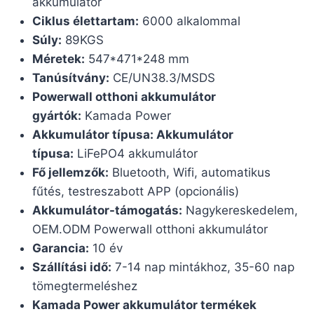
akkumulátor
Ciklus élettartam:
6000 alkalommal
Súly:
89KGS
Méretek:
547*471*248 mm
Tanúsítvány:
CE/UN38.3/MSDS
Powerwall otthoni akkumulátor
gyártók:
Kamada Power
Akkumulátor típusa: Akkumulátor
típusa:
LiFePO4 akkumulátor
Fő jellemzők:
Bluetooth, Wifi, automatikus
fűtés, testreszabott APP (opcionális)
Akkumulátor-támogatás:
Nagykereskedelem,
OEM.ODM Powerwall otthoni akkumulátor
Garancia:
10 év
Szállítási idő:
7-14 nap mintákhoz, 35-60 nap
tömegtermeléshez
Kamada Power akkumulátor termékek