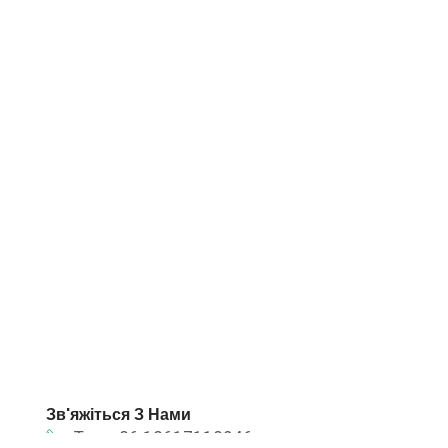
Зв'яжіться З Нами
Тел: +86 18617118946