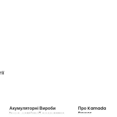
ії
Акумуляторні Вироби
Про Kamada
Power
Іонно-натрієвий акумулятор