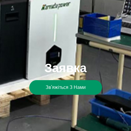
Заявка
Зв'яжіться З Нами