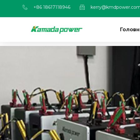
+86 18617118946
kerry@kmdpower.co
Головн