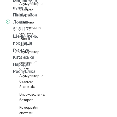
Машаксуда,
Акумуляторна
вулиця
батарея
Lifepo4
Пінді, район
Лонгган,
Сонячна
енергетична
518117,
система
Шеньчжень,
"Все в
провінція
одному
Гуандун,
Акумулятор
для
Китайська
серверної
Народна
стійки
Республіка.
Акумуляторна
батарея
Stackble
Високовольтна
батарея
Комерційні
системи