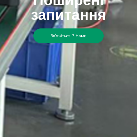
Поширені
запитання
Зв'яжіться З Нами