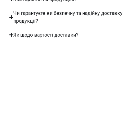
Чи гарантуєте ви безпечну та надійну доставку
продукції?
Як щодо вартості доставки?
Акумуляторні
Вироби
Зв'яжіться
Про
Іонно-
З
Kamada
Ми пропонуємо високоякісні та
натрієвий
Нами
Power