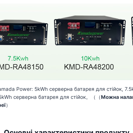
amada Power: 5kWh серверна батарея для стійок, 7.5
 15kWh серверна батарея для стійок。（（
Можна налаш
реї
）
Основні характеристики продукту