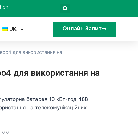
zhen
Онлайн Запит
UK
fepo4 для використання на
po4 для використання на
уляторна батарея 10 кВт-год 48В
користання на телекомунікаційних
 мм