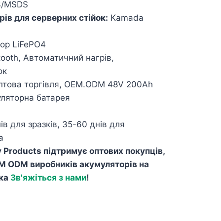
3/MSDS
ів для серверних стійок:
Kamada
ор LiFePO4
ooth, Автоматичний нагрів,
ок
това торгівля, OEM.ODM 48V 200Ah
уляторна батарея
ів для зразків, 35-60 днів для
а
 Products підтримує оптових покупців,
M ODM виробників акумуляторів на
ска
Зв'яжіться з нами
!