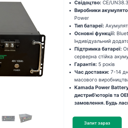
Свідоцтво:
CE/UN38.
Виробники акумулятор
Power
Тип батареї:
Акумулят
Основні функції:
Bluet
Індивідуальний додат
Підтримка батареї:
Оп
серверна стійка акум
Гарантія:
5 років
Час доставки:
7-14 дн
масового виробництв
Kamada Power Battery
дистриб'юторів та OE
замовлення. Будь ла
Запит зараз