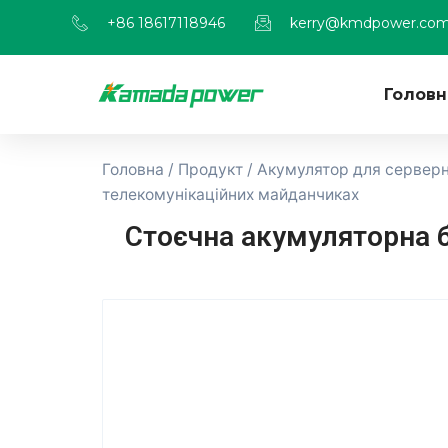
+86 18617118946
kerry@kmdpower.co
Головн
Головна
/
Продукт
/
Акумулятор для серверно
телекомунікаційних майданчиках
Стоєчна акумуляторна б