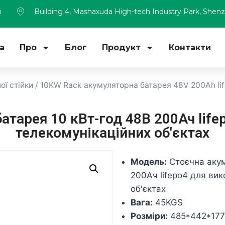
m
Building 4, Mashaxuda High-tech Industry Park, Shen
а
Про
Блог
Продукт
Контакти
ї стійки
/ 10KW Rack акумуляторна батарея 48V 200Ah li
атарея 10 кВт-год 48В 200Ач life
телекомунікаційних об'єктах
Модель:
Стоєчна акум
200Ач lifepo4 для ви
об'єктах
Вага:
45KGS
Розміри:
485*442*177