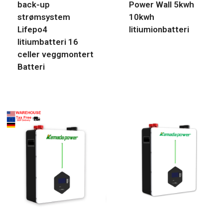
back-up
Power Wall 5kwh
strømsystem
10kwh
Lifepo4
litiumionbatteri
litiumbatteri 16
celler veggmontert
Batteri