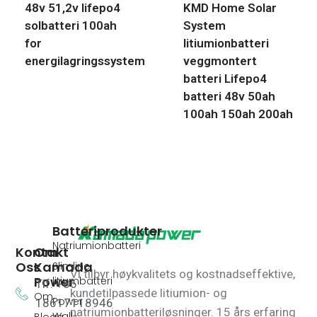
48v 51,2v lifepo4
KMD Home Solar
solbatteri 100ah
System
for
litiumionbatteri
energilagringssystem
veggmontert
batteri Lifepo4
batteri 48v 50ah
100ah 150ah 200ah
Batteriprodukter
Natriumionbatteri
Kontakt
Om
Oss
Kamada
Slimline
Vi tilbyr høykvalitets og kostnadseffektive,
Power
litiumbatteri
Tlf: +86
kundetilpassede litiumion- og
Om
Power
18617118946
natriumionbatteriløsninger.
15 års erfaring
Wall-