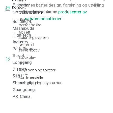
Blogg
E-post:
innen batteridesign, forskning og utvikling
batteri
Kontakt
kerry@kmdpower.com
samt produksjon.
produsenter av
Golfbilbatteri
natriumionbatterier
Lifepo4-
Building 4,
batteripakke
Mashaxuda
Alt i ett
High-tech
solenergisystem
Industry
Batteri til
Park, Pingdi
serverstativ
Street,
Stackble-
Longgang
batteri
District
Høyspenningsbatteri
518117,
Kommersielle
energilagringssystemer
Shenzhen,
Guangdong,
P.R. China.