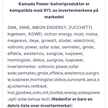
Kamada Power-batteriprodukter er
kompatible med 91% av invertermerkene på
markedet
SMA, SRNE, IMEON ENGERGY, ZUCCHETTI,
Ingeteam, AiSWEI, victron energy, must, moixa,
megarevo, deye, growatt, studer, selectronic,
voltronic power, sofar solar, sermatec, gmde,
effekta, westernco, sungrow, luxpower,
morningstar, delios, sungrow, luxpower,
invertermerker. voltronic power,sofar
solar,sermatec,gmde,effekta,westernco,sungro
w,luxpower,morningstar,delios,sunosynk,aeca,s
aj,solarmax,redback.
invt,goodwe,solis,mlt,livoltek,eneiqy,solaxpower
,opti-solar,kehua tech.(
Nedenfor er bare en
delvis liste over invertermerker
)