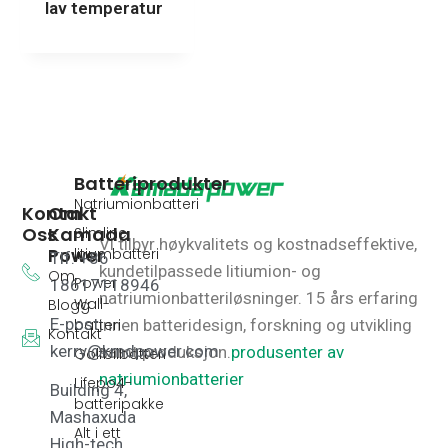
lav temperatur
Batteriprodukter
Natriumionbatteri
Kontakt
Om
Oss
Kamada
Slimline
Vi tilbyr høykvalitets og kostnadseffektive,
Power
litiumbatteri
Tlf: +86
kundetilpassede litiumion- og
Om
Power
18617118946
natriumionbatteriløsninger.
15 års erfaring
Wall-
Blogg
E-post:
innen batteridesign, forskning og utvikling
batteri
Kontakt
kerry@kmdpower.com
samt produksjon.
produsenter av
Golfbilbatteri
natriumionbatterier
Lifepo4-
Building 4,
batteripakke
Mashaxuda
Alt i ett
High-tech