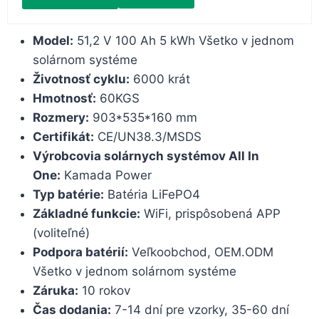
Model:
51,2 V 100 Ah 5 kWh Všetko v jednom
solárnom systéme
Životnosť cyklu:
6000 krát
Hmotnosť:
60KGS
Rozmery:
903*535*160 mm
Certifikát:
CE/UN38.3/MSDS
Výrobcovia solárnych systémov All In
One:
Kamada Power
Typ batérie:
Batéria LiFePO4
Základné funkcie:
WiFi, prispôsobená APP
(voliteľné)
Podpora batérií:
Veľkoobchod, OEM.ODM
Všetko v jednom solárnom systéme
Záruka:
10 rokov
Čas dodania:
7-14 dní pre vzorky, 35-60 dní