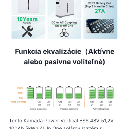
Funkcia ekvalizácie（Aktívne
alebo pasívne voliteľné)
Tento Kamada Power Vertical ESS 48V 51,2V
100Ah 5kWh All In One solárny systém s