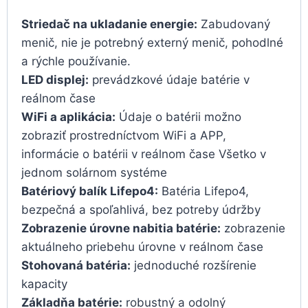
Striedač na ukladanie energie:
Zabudovaný
menič, nie je potrebný externý menič, pohodlné
a rýchle používanie.
LED displej:
prevádzkové údaje batérie v
reálnom čase
WiFi a aplikácia:
Údaje o batérii možno
zobraziť prostredníctvom WiFi a APP,
informácie o batérii v reálnom čase Všetko v
jednom solárnom systéme
Batériový balík Lifepo4:
Batéria Lifepo4,
bezpečná a spoľahlivá, bez potreby údržby
Zobrazenie úrovne nabitia batérie:
zobrazenie
aktuálneho priebehu úrovne v reálnom čase
Stohovaná batéria:
jednoduché rozšírenie
kapacity
Základňa batérie:
robustný a odolný