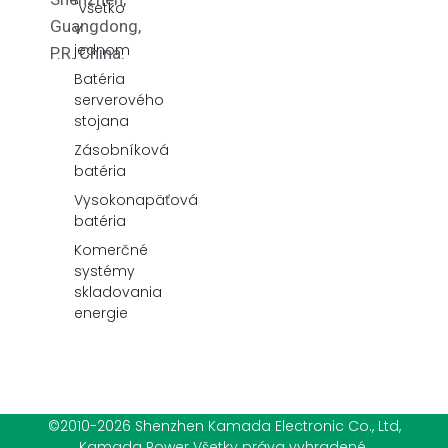
"všetko
Guangdong,
v
jednom
P.R. China.
Batéria
serverového
stojana
Zásobníková
batéria
Vysokonapäťová
batéria
Komerčné
systémy
skladovania
energie
©2010-2026 Shenzhen Kamada Electronic Co., Ltd,
Kamada Power Všetky práva vyhradené.