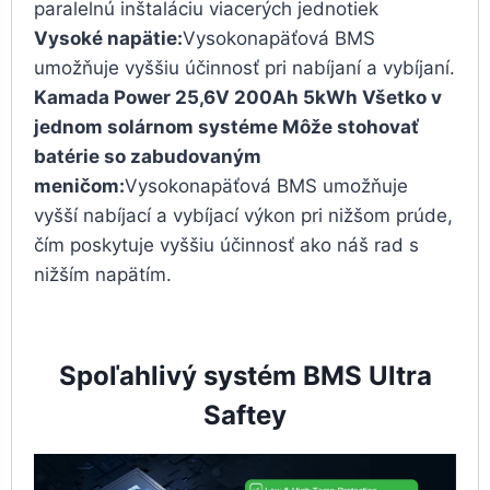
paralelnú inštaláciu viacerých jednotiek
Vysoké napätie:
Vysokonapäťová BMS
umožňuje vyššiu účinnosť pri nabíjaní a vybíjaní.
Kamada Power 25,6V 200Ah 5kWh Všetko v
jednom solárnom systéme Môže stohovať
batérie so zabudovaným
meničom:
Vysokonapäťová BMS umožňuje
vyšší nabíjací a vybíjací výkon pri nižšom prúde,
čím poskytuje vyššiu účinnosť ako náš rad s
nižším napätím.
Spoľahlivý systém BMS Ultra
Saftey