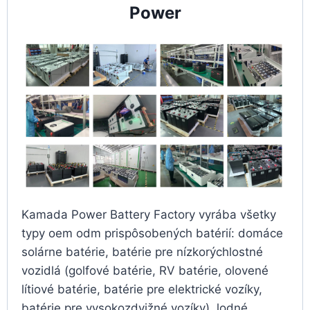
Power
Kamada Power Battery Factory vyrába všetky
typy oem odm prispôsobených batérií: domáce
solárne batérie, batérie pre nízkorýchlostné
vozidlá (golfové batérie, RV batérie, olovené
lítiové batérie, batérie pre elektrické vozíky,
batérie pre vysokozdvižné vozíky), lodné