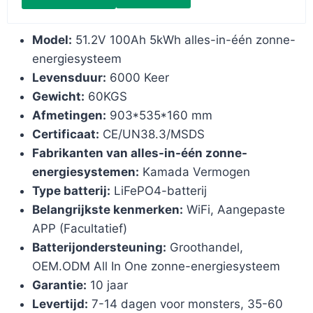
Model:
51.2V 100Ah 5kWh alles-in-één zonne-
energiesysteem
Levensduur:
6000 Keer
Gewicht:
60KGS
Afmetingen:
903*535*160 mm
Certificaat:
CE/UN38.3/MSDS
Fabrikanten van alles-in-één zonne-
energiesystemen:
Kamada Vermogen
Type batterij:
LiFePO4-batterij
Belangrijkste kenmerken:
WiFi, Aangepaste
APP (Facultatief)
Batterijondersteuning:
Groothandel,
OEM.ODM All In One zonne-energiesysteem
Garantie:
10 jaar
Levertijd:
7-14 dagen voor monsters, 35-60