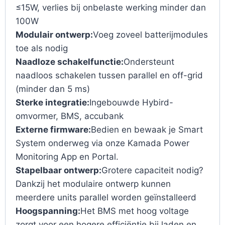
≤15W, verlies bij onbelaste werking minder dan
100W
Modulair ontwerp:
Voeg zoveel batterijmodules
toe als nodig
Naadloze schakelfunctie:
Ondersteunt
naadloos schakelen tussen parallel en off-grid
(minder dan 5 ms)
Sterke integratie:
Ingebouwde Hybird-
omvormer, BMS, accubank
Externe firmware:
Bedien en bewaak je Smart
System onderweg via onze Kamada Power
Monitoring App en Portal.
Stapelbaar ontwerp:
Grotere capaciteit nodig?
Dankzij het modulaire ontwerp kunnen
meerdere units parallel worden geïnstalleerd
Hoogspanning:
Het BMS met hoog voltage
zorgt voor een hogere efficiëntie bij laden en