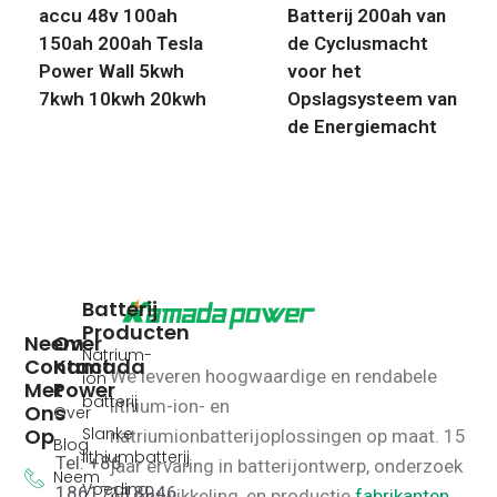
accu 48v 100ah
Batterij 200ah van
150ah 200ah Tesla
de Cyclusmacht
Power Wall 5kwh
voor het
7kwh 10kwh 20kwh
Opslagsysteem van
de Energiemacht
Batterij
Producten
Neem
Over
Natrium-
Contact
Kamada
We leveren hoogwaardige en rendabele
ion
Met
Power
batterij
lithium-ion- en
Ons
Over
Op
Slanke
natriumionbatterijoplossingen op maat.
15
Blog
lithiumbatterij
Tel: +86
jaar ervaring in batterijontwerp, onderzoek
Neem
Voeding
18617118946
en ontwikkeling, en productie.
fabrikanten