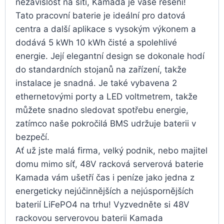
nezávislost na síti, Kamada je vaše řešení!
Tato pracovní baterie je ideální pro datová
centra a další aplikace s vysokým výkonem a
dodává 5 kWh 10 kWh čisté a spolehlivé
energie. Její elegantní design se dokonale hodí
do standardních stojanů na zařízení, takže
instalace je snadná. Je také vybavena 2
ethernetovými porty a LED voltmetrem, takže
můžete snadno sledovat spotřebu energie,
zatímco naše pokročilá BMS udržuje baterii v
bezpečí.
Ať už jste malá firma, velký podnik, nebo majitel
domu mimo síť, 48V racková serverová baterie
Kamada vám ušetří čas i peníze jako jedna z
energeticky nejúčinnějších a nejúspornějších
baterií LiFePO4 na trhu! Vyzvedněte si 48V
rackovou serverovou baterii Kamada