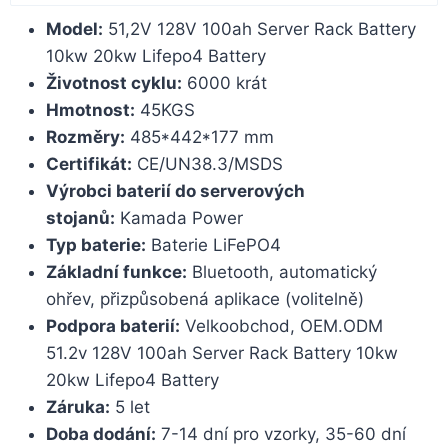
Model:
51,2V 128V 100ah Server Rack Battery
10kw 20kw Lifepo4 Battery
Životnost cyklu:
6000 krát
Hmotnost:
45KGS
Rozměry:
485*442*177 mm
Certifikát:
CE/UN38.3/MSDS
Výrobci baterií do serverových
stojanů:
Kamada Power
Typ baterie:
Baterie LiFePO4
Základní funkce:
Bluetooth, automatický
ohřev, přizpůsobená aplikace (volitelně)
Podpora baterií:
Velkoobchod, OEM.ODM
51.2v 128V 100ah Server Rack Battery 10kw
20kw Lifepo4 Battery
Záruka:
5 let
Doba dodání:
7-14 dní pro vzorky, 35-60 dní