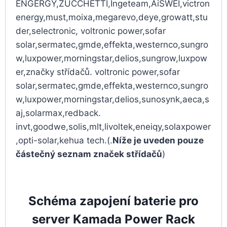
ENGERGY,ZUCCHETTI,Ingeteam,AiSWEI,victron
energy,must,moixa,megarevo,deye,growatt,stu
der,selectronic, voltronic power,sofar
solar,sermatec,gmde,effekta,westernco,sungro
w,luxpower,morningstar,delios,sungrow,luxpow
er,značky střídačů. voltronic power,sofar
solar,sermatec,gmde,effekta,westernco,sungro
w,luxpower,morningstar,delios,sunosynk,aeca,s
aj,solarmax,redback.
invt,goodwe,solis,mlt,livoltek,eneiqy,solaxpower
,opti-solar,kehua tech.(.
Níže je uveden pouze
částečný seznam značek střídačů
)
Schéma zapojení baterie pro
server Kamada Power Rack