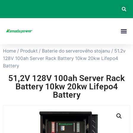
Home
/
Produkt
/
Baterie do serverového stojanu
/ 51.2v
128V 100ah Server Rack Battery 10kw 20kw Lifepo4
Battery
51,2V 128V 100ah Server Rack
Battery 10kw 20kw Lifepo4
Battery