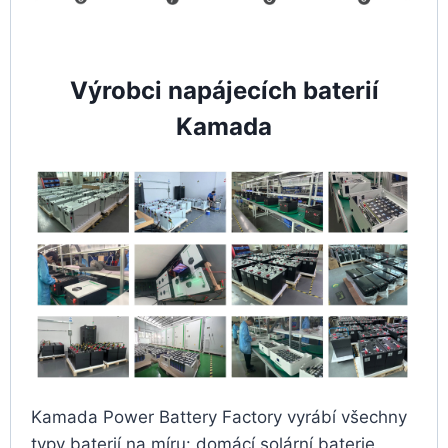
Výrobci napájecích baterií
Kamada
Kamada Power Battery Factory vyrábí všechny
typy baterií na míru: domácí solární baterie,