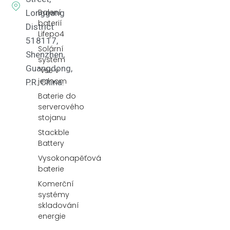
Balení
Longgang
baterií
District
Lifepo4
518117,
Solární
Shenzhen,
systém
Guangdong,
"vše v
jednom
P.R. China.
Baterie do
serverového
stojanu
Stackble
Battery
Vysokonapěťová
baterie
Komerční
systémy
skladování
energie