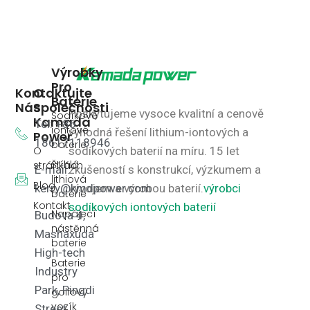
Výrobky
Pro
Kontaktujte
O
Baterie
Nás
Společnosti
Poskytujeme vysoce kvalitní a cenově
Sodíkové
Kamada
Tel: +86
iontové
výhodná řešení lithium-iontových a
Power
18617118946
baterie
O
sodíkových baterií na míru.
15 let
Štíhlá
stránkách
E-mail:
zkušeností s konstrukcí, výzkumem a
lithiová
Blog
kerry@kmdpower.com
vývojem a výrobou baterií.
výrobci
baterie
Kontakt
sodíkových iontových baterií
Napájecí
Budova 4,
nástěnná
Mashaxuda
baterie
High-tech
Baterie
Industry
pro
Park, Pingdi
golfový
vozík
Street,