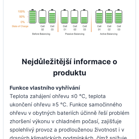
Nejdůležitější informace o
produktu
Funkce vlastního vyhřívání
Teplota zahájení ohřevu ≤0 ℃, teplota
ukončení ohřevu ≥5 ℃. Funkce samočinného
ohřevu v obytných bateriích účinně řeší problém
zhoršení výkonu v chladném počasí, zajišťuje
spolehlivý provoz a prodlouženou životnost i v
drsných klimatických podmínkách, čímž snižuje