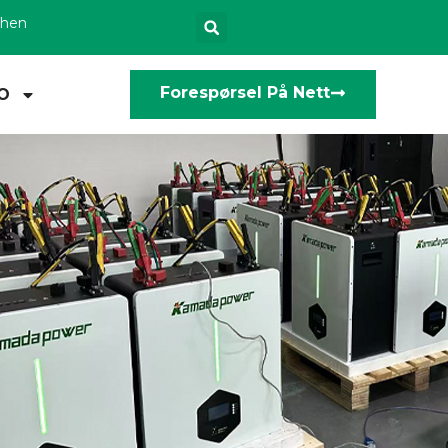
zhen
Forespørsel På Nett
O