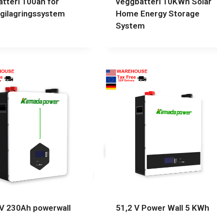
atteri 100ah for
veggbatteri 10KWh Solar
gilagringssystem
Home Energy Storage
System
V 230Ah powerwall
51,2 V Power Wall 5 KWh