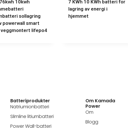
776kwh 10kwh
7 KWh 10 KWh batteri for
mebatteri
lagring av energi i
umbatteri sollagring
hjemmet
 powerwall smart
veggmontert lifepo4
Batteriprodukter
Om Kamada
Power
Natriumionbatteri
Om
Slimline litiumbatteri
Blogg
Power Wall-batteri