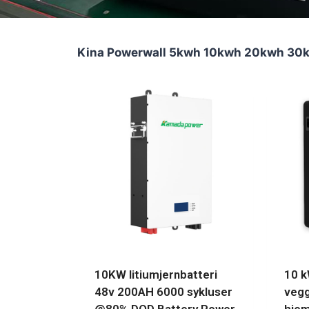
Kina Powerwall 5kwh 10kwh 20kwh 30kwh
10KW litiumjernbatteri
10 k
48v 200AH 6000 sykluser
vegg