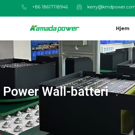
+86 18617118946
kerry@kmdpower.co
Hjem
Power Wall-batteri