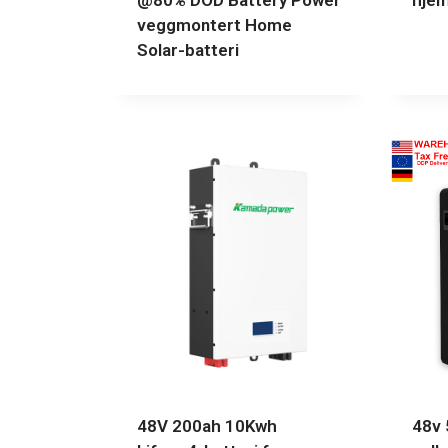
@80% DOD Battery Power
hje
veggmontert Home
Solar-batteri
48V 200ah 10Kwh
48v 