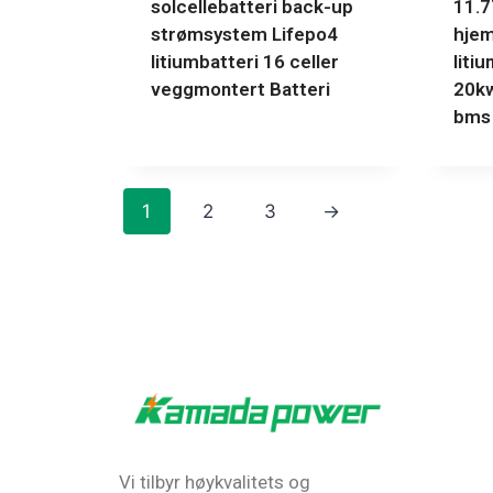
solcellebatteri back-up
11.
strømsystem Lifepo4
hjem
litiumbatteri 16 celler
liti
veggmontert Batteri
20kw
bms 
1
2
3
→
Vi tilbyr høykvalitets og