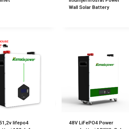
mmet
litiumjernfosfat Power
Wall Solar Battery
51,2v lifepo4
48V LiFePO4 Power