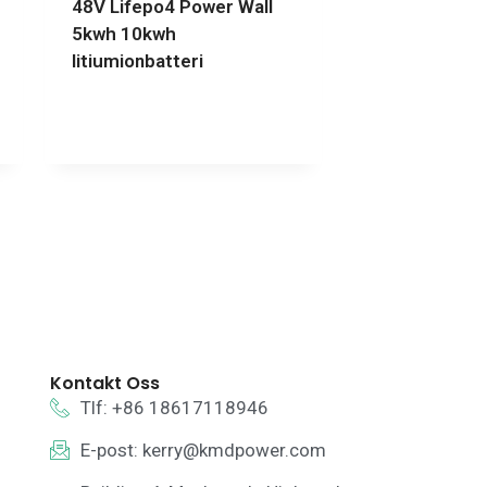
48V Lifepo4 Power Wall
5kwh 10kwh
litiumionbatteri
Kontakt Oss
Tlf: +86 18617118946
E-post:
kerry@kmdpower.com