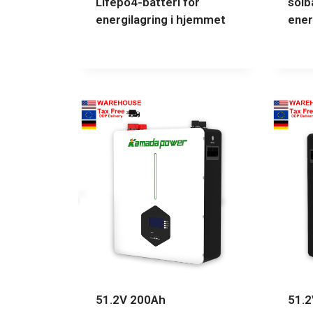
Lifepo4-batteri for
solb
energilagring i hjemmet
ener
51.2V 200Ah
51.2