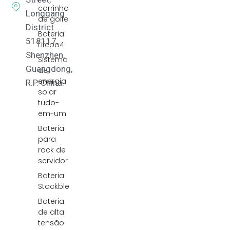
carrinho
Longgang
de golfe
District
Bateria
518117,
Lifepo4
Shenzhen,
Sistema
Guangdong,
de
energia
R.P. China.
solar
tudo-
em-um
Bateria
para
rack de
servidor
Bateria
Stackble
Bateria
de alta
tensão