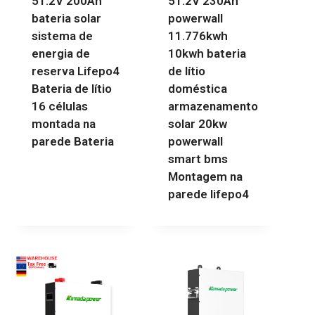
51.2V 200Ah
51.2V 230Ah
bateria solar
powerwall
sistema de
11.776kwh
energia de
10kwh bateria
reserva Lifepo4
de lítio
Bateria de lítio
doméstica
16 células
armazenamento
montada na
solar 20kw
parede Bateria
powerwall
smart bms
Montagem na
parede lifepo4