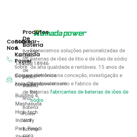
Produtos
De
Contactar-
Sobre
Bateria
Nos
A
Fornecemos soluções personalizadas de
Bateria
Kamada
Tel: +86
de
baterias de iões de lítio e de iões de sódio
Power
18617118946
iões
Sobre
de alta qualidade e rentáveis.
15 anos de
de
Correio eletrónico:
experiência na conceção, investigação e
Blogue
sódio
kerry@kmdpower.com
desenvolvimento e fabrico de
Contacto
Bateria
baterias.
fabricantes de baterias de iões de
de lítio
Building 4,
fina
sódio
Mashaxuda
Bateria
High-tech
Power
Industry
Wall
Park, Pingdi
Bateria
para
Street,