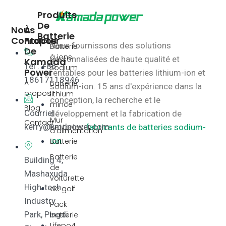
Produits
De
Nous
À
Batterie
Contacter
Propos
Nous fournissons des solutions
Batterie
De
à ions
personnalisées de haute qualité et
Kamada
Tel : +86
sodium
Power
rentables pour les batteries lithium-ion et
18617118946
À
Batterie
sodium-ion.
15 ans d'expérience dans la
propos
lithium
conception, la recherche et le
mince
Blog
Courriel :
développement et la fabrication de
Mur
Contact
kerry@kmdpower.com
batteries.
fabricants de batteries sodium-
d'alimentation
ion
Batterie
Batterie
Building 4,
de
Mashaxuda
voiturette
High-tech
de golf
Industry
Pack
Park, Pingdi
batterie
Lifepo4