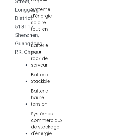
Street,
Système
Longgang
d'énergie
District
solaire
518117,
tout-en-
Shenzhen,
un
Guangdong,
Batterie
pour
P.R. China.
rack de
serveur
Batterie
Stackble
Batterie
haute
tension
Systèmes
commerciaux
de stockage
d'énergie