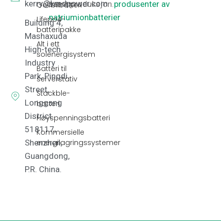
kerry@kmdpower.com
samt produksjon.
produsenter av
Golfbilbatteri
natriumionbatterier
Lifepo4-
Building 4,
batteripakke
Mashaxuda
Alt i ett
High-tech
solenergisystem
Industry
Batteri til
Park, Pingdi
serverstativ
Street,
Stackble-
Longgang
batteri
District
Høyspenningsbatteri
518117,
Kommersielle
energilagringssystemer
Shenzhen,
Guangdong,
P.R. China.