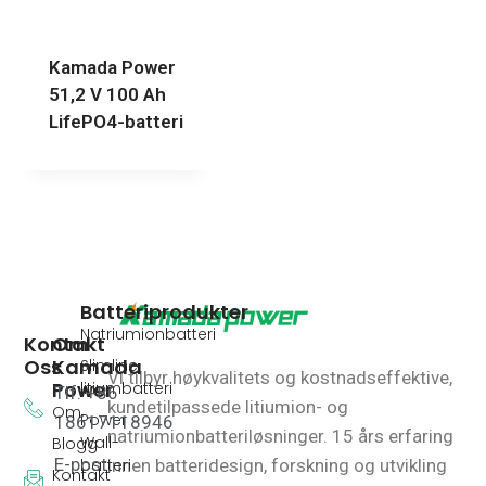
Kamada Power
51,2 V 100 Ah
LifePO4-batteri
Batteriprodukter
Natriumionbatteri
Kontakt
Om
Oss
Kamada
Slimline
Vi tilbyr høykvalitets og kostnadseffektive,
Power
litiumbatteri
Tlf: +86
kundetilpassede litiumion- og
Om
Power
18617118946
natriumionbatteriløsninger.
15 års erfaring
Wall-
Blogg
E-post:
innen batteridesign, forskning og utvikling
batteri
Kontakt