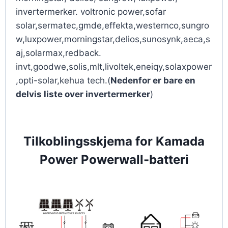
invertermerker. voltronic power,sofar
solar,sermatec,gmde,effekta,westernco,sungro
w,luxpower,morningstar,delios,sunosynk,aeca,s
aj,solarmax,redback.
invt,goodwe,solis,mlt,livoltek,eneiqy,solaxpower
,opti-solar,kehua tech.(
Nedenfor er bare en
delvis liste over invertermerker
)
Tilkoblingsskjema for Kamada
Power Powerwall-batteri