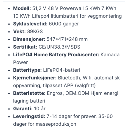
Modell:
51,2 V 48 V Powerwall 5 KWh 7 KWh
10 KWh Lifepo4 litiumbatteri for veggmontering
Sykluslevetid:
6000 ganger
Vekt:
89KGS
Dimensjoner:
547*471*248 mm
Sertifikat:
CE/UN38.3/MSDS
LifePO4 Home Battery Produsenter:
Kamada
Power
Batteritype:
LiFePO4-batteri
Kjernefunksjoner:
Bluetooth, Wifi, automatisk
oppvarming, tilpasset APP (valgfritt)
Batteristøtte:
Engros, OEM.ODM Hjem energi
lagring batteri
Garanti:
10 år
Leveringstid:
7-14 dager for prøver, 35-60
dager for masseproduksjon