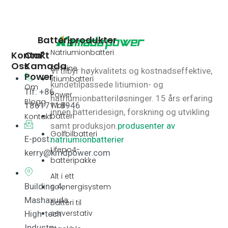
Batteriprodukter
Natriumionbatteri
Kontakt
Om
Oss
Kamada
Slimline
Vi tilbyr høykvalitets og kostnadseffektive,
Power
litiumbatteri
kundetilpassede litiumion- og
Om
Tlf: +86
Power
natriumionbatteriløsninger.
15 års erfaring
Blogg
Wall-
18617118946
innen batteridesign, forskning og utvikling
batteri
Kontakt
samt produksjon.
produsenter av
Golfbilbatteri
E-post:
natriumionbatterier
Lifepo4-
kerry@kmdpower.com
batteripakke
Alt i ett
Building 4,
solenergisystem
Mashaxuda
Batteri til
serverstativ
High-tech
Industry