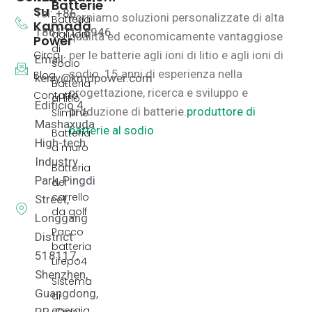
Batterie
Su
Tel: +86
Forniamo soluzioni personalizzate di alta
Batteria
Kamada
18617118946
agli ioni
qualità ed economicamente vantaggiose
Power
di
Circa
per le batterie agli ioni di litio e agli ioni di
Email:
sodio
sodio.
15 anni di esperienza nella
Blog
kerry@kmdpower.com
Batteria
progettazione, ricerca e sviluppo e
Contatto
al litio
Edificio 4,
produzione di batterie.
produttore di
Slimline
Mashaxuda
batterie al sodio
Batteria
High-tech
a muro
Industry
Batteria
Park, Pingdi
del
carrello
Street,
da golf
Longgang
Pacco
District
batteria
518117,
Lifepo4
Shenzhen,
Sistema
Guangdong,
di
energia