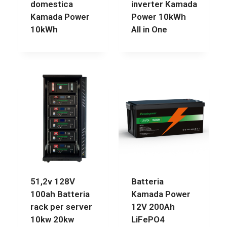
domestica
inverter Kamada
Kamada Power
Power 10kWh
10kWh
All in One
51,2v 128V
Batteria
100ah Batteria
Kamada Power
rack per server
12V 200Ah
10kw 20kw
LiFePO4