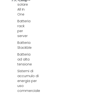
P.R. Cina.
solare
All In
One
Batteria
rack
per
server
Batteria
Stackble
Batteria
ad alta
tensione
Sistemi di
accumulo di
energia per
uso
commerciale