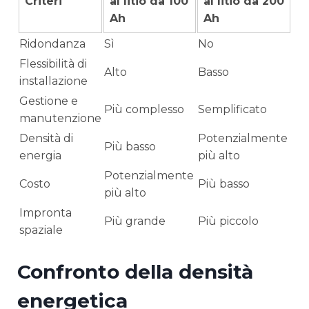
Criteri
al litio da 100
al litio da 200
Ah
Ah
Ridondanza
Sì
No
Flessibilità di
Alto
Basso
installazione
Gestione e
Più complesso
Semplificato
manutenzione
Densità di
Potenzialmente
Più basso
energia
più alto
Potenzialmente
Costo
Più basso
più alto
Impronta
Più grande
Più piccolo
spaziale
Confronto della densità
energetica