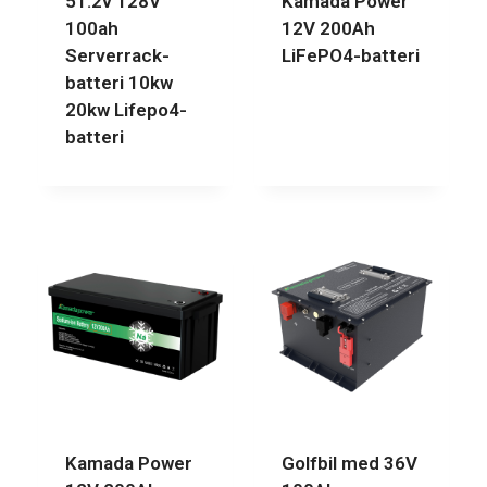
51.2v 128V
Kamada Power
100ah
12V 200Ah
Serverrack-
LiFePO4-batteri
batteri 10kw
20kw Lifepo4-
batteri
Kamada Power
Golfbil med 36V