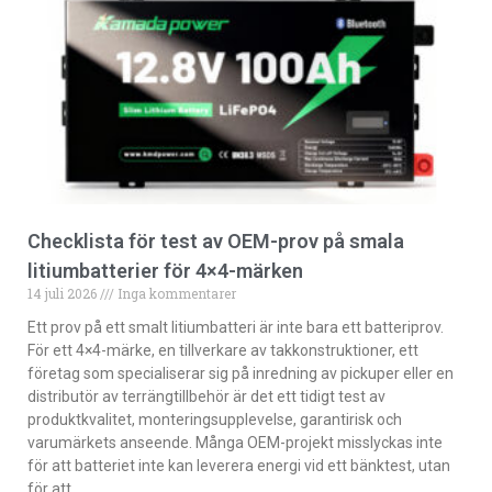
Checklista för test av OEM-prov på smala
litiumbatterier för 4×4-märken
14 juli 2026
Inga kommentarer
Ett prov på ett smalt litiumbatteri är inte bara ett batteriprov.
För ett 4×4-märke, en tillverkare av takkonstruktioner, ett
företag som specialiserar sig på inredning av pickuper eller en
distributör av terrängtillbehör är det ett tidigt test av
produktkvalitet, monteringsupplevelse, garantirisk och
varumärkets anseende. Många OEM-projekt misslyckas inte
för att batteriet inte kan leverera energi vid ett bänktest, utan
för att