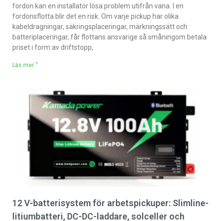
fordon kan en installatör lösa problem utifrån vana. I en
fordonsflotta blir det en risk. Om varje pickup har olika
kabeldragningar, säkringsplaceringar, märkningssätt och
batteriplaceringar, får flottans ansvarige så småningom betala
priset i form av driftstopp,
Läs mer "
12 V-batterisystem för arbetspickuper: Slimline-
litiumbatteri, DC-DC-laddare, solceller och