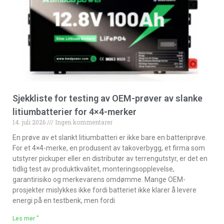
Sjekkliste for testing av OEM-prøver av slanke
litiumbatterier for 4×4-merker
14. juli 2026
Ingen kommentarer
En prøve av et slankt litiumbatteri er ikke bare en batteriprøve.
For et 4×4-merke, en produsent av takoverbygg, et firma som
utstyrer pickuper eller en distributør av terrengutstyr, er det en
tidlig test av produktkvalitet, monteringsopplevelse,
garantirisiko og merkevarens omdømme. Mange OEM-
prosjekter mislykkes ikke fordi batteriet ikke klarer å levere
energi på en testbenk, men fordi
Les mer "