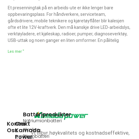
Et presenningtak på en arbeids-ute er ikke lenger bare
oppbevaringsplass. For håndverkere, serviceteam,
gårdsdrivere, mobile teknikere og kjøretøyflåter blir kalesjen
ofte et lite 12V-kraftverk. Den må kanskje drive LED-arbeidslys,
verktøyladere, et kjøleskap, radioer, pumper, diagnoseverktøy,
USB-uttak og noen ganger en liten omformer. En pålitelig
Les mer "
Batteriprodukter
Natriumionbatteri
Kontakt
Om
Oss
Kamada
Slimline
Vi tilbyr høykvalitets og kostnadseffektive,
Power
litiumbatteri
Tlf: +86