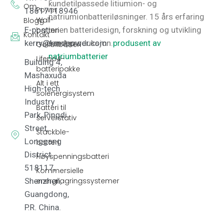
kundetilpassede litiumion- og
Om
Power
18617118946
natriumionbatteriløsninger.
15 års erfaring
Wall-
Blogg
E-post:
innen batteridesign, forskning og utvikling
batteri
Kontakt
kerry@kmdpower.com
samt produksjon.
produsent av
Golfbilbatteri
natriumbatterier
Lifepo4-
Building 4,
batteripakke
Mashaxuda
Alt i ett
High-tech
solenergisystem
Industry
Batteri til
Park, Pingdi
serverstativ
Street,
Stackble-
Longgang
batteri
District
Høyspenningsbatteri
518117,
Kommersielle
energilagringssystemer
Shenzhen,
Guangdong,
P.R. China.