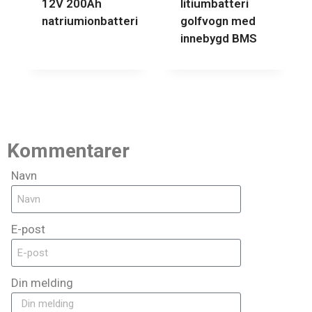
12V 200Ah
litiumbatteri
natriumionbatteri
golfvogn med
innebygd BMS
Kommentarer
Navn
E-post
Din melding