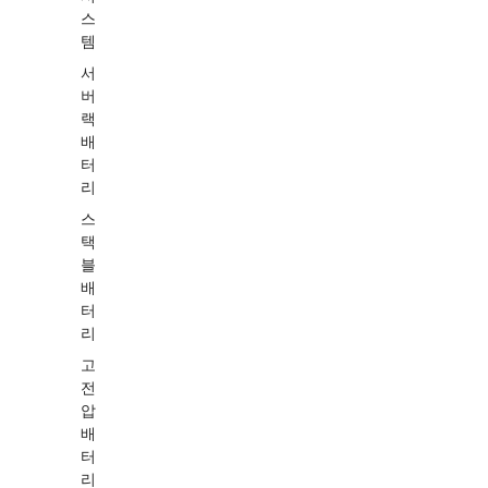
스
템
서
버
랙
배
터
리
스
택
블
배
터
리
고
전
압
배
터
리