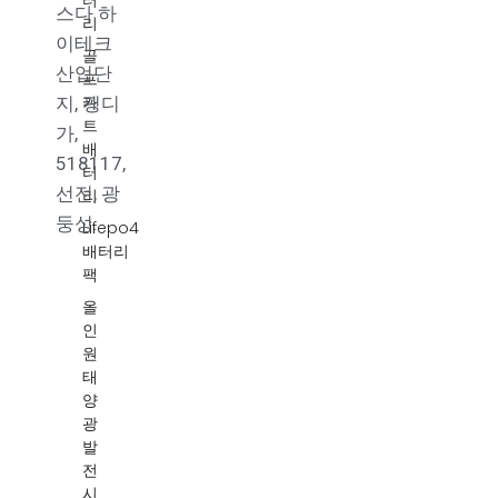
터
스다 하
리
이테크
골
산업단
프
카
지, 핑디
트
가,
배
518117,
터
선전, 광
리
둥성.
Lifepo4
배터리
팩
올
인
원
태
양
광
발
전
시