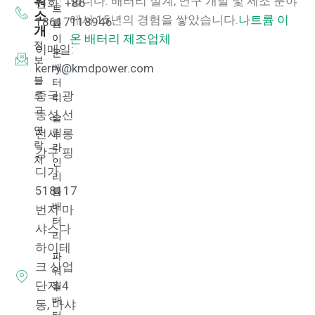
워
합니다.
배터리 설계, 연구 개발 및 제조 분야
전화: +86
트
소
에서 15년의 경험을 쌓았습니다.
나트륨 이
18617118946
륨
개
이
온 배터리 제조업체
정
이메일:
온
보
배
kerry@kmdpower.com
블
터
로
중국 광
리
그
둥성 선
슬
연
림
전시 롱
락
라
강구 핑
처
인
디가
리
518117
튬
배
번지 마
터
샤스다
리
하이테
파
크 산업
워
단지 4
월
배
동, 마샤