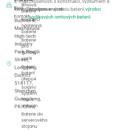
E-mail:
zkušeností s konstrukcí, výzkumem a
lithiová
Blog
kerry@kmdpower.com
vývojem a výrobou baterií.
výrobci
baterie
Kontakt
sodíkových iontových baterií
Napájecí
Budova 4,
nástěnná
Mashaxuda
baterie
High-tech
Baterie
Industry
pro
Park, Pingdi
golfový
vozík
Street,
Balení
Longgang
baterií
District
Lifepo4
518117,
Solární
Shenzhen,
systém
Guangdong,
"vše v
jednom
P.R. China.
Baterie do
serverového
stojanu