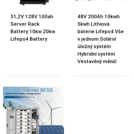
51,2V 128V 100ah
48V 200Ah 10kwh
Server Rack
5kwh Lithiová
Battery 10kw 20kw
baterie Lifepo4 Vše
Lifepo4 Battery
v jednom Solární
úložný systém
Hybridní systém
Vestavěný měnič