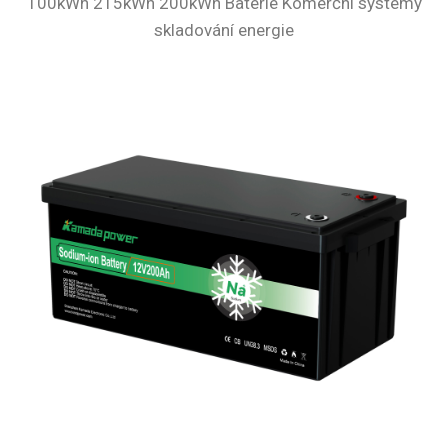
100kWh 215kWh 200kWh Baterie Komerční systémy
skladování energie