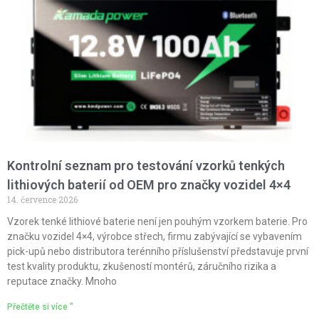
Kontrolní seznam pro testování vzorků tenkých
lithiových baterií od OEM pro značky vozidel 4×4
14. července 2026
Vzorek tenké lithiové baterie není jen pouhým vzorkem baterie. Pro
značku vozidel 4×4, výrobce střech, firmu zabývající se vybavením
pick-upů nebo distributora terénního příslušenství představuje první
test kvality produktu, zkušeností montérů, záručního rizika a
reputace značky. Mnoho
Přečtěte si více "