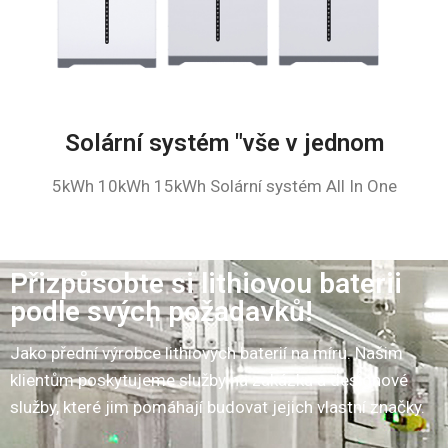
Solární systém "vše v jednom
5kWh 10kWh 15kWh Solární systém All In One
Přizpůsobte si lithiovou baterii
podle svých požadavků!
Jako přední výrobce lithiových baterií na míru.
Našim
klientům poskytujeme služby na zakázku a designové
služby, které jim pomáhají budovat jejich vlastní značky.