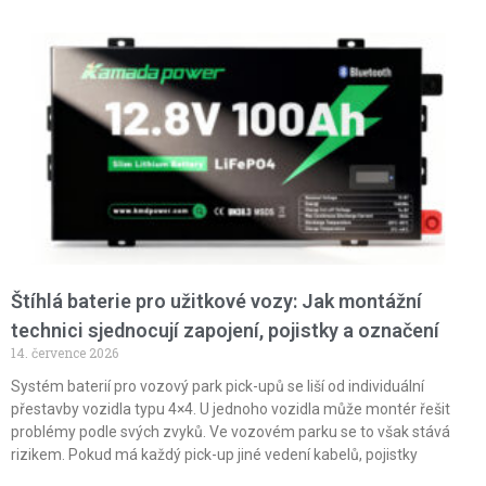
Štíhlá baterie pro užitkové vozy: Jak montážní
technici sjednocují zapojení, pojistky a označení
14. července 2026
Systém baterií pro vozový park pick-upů se liší od individuální
přestavby vozidla typu 4×4. U jednoho vozidla může montér řešit
problémy podle svých zvyků. Ve vozovém parku se to však stává
rizikem. Pokud má každý pick-up jiné vedení kabelů, pojistky