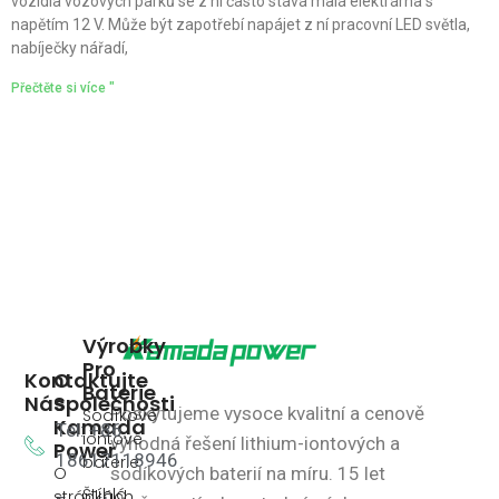
vozidla vozových parků se z ní často stává malá elektrárna s
napětím 12 V. Může být zapotřebí napájet z ní pracovní LED světla,
nabíječky nářadí,
Přečtěte si více "
Výrobky
Pro
Kontaktujte
O
Baterie
Nás
Společnosti
Poskytujeme vysoce kvalitní a cenově
Sodíkové
Kamada
Tel: +86
iontové
výhodná řešení lithium-iontových a
Power
18617118946
baterie
O
sodíkových baterií na míru.
15 let
Štíhlá
stránkách