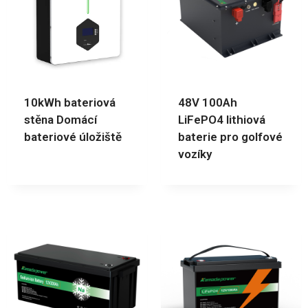
10kWh bateriová
48V 100Ah
stěna Domácí
LiFePO4 lithiová
bateriové úložiště
baterie pro golfové
vozíky