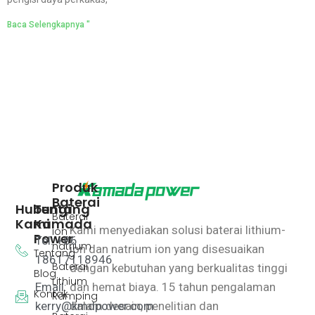
Baca Selengkapnya "
Produk
Baterai
Hubungi
Tentang
Baterai
Kami
Kamada
Kami menyediakan solusi baterai lithium-
ion
Power
Tel: +86
natrium
ion dan natrium ion yang disesuaikan
Tentang
18617118946
Baterai
dengan kebutuhan yang berkualitas tinggi
Blog
Lithium
Email:
dan hemat biaya.
15 tahun pengalaman
Kontak
Ramping
kerry@kmdpower.com
dalam desain, penelitian dan