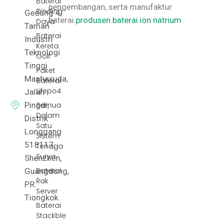
Baterai
pengembangan, serta manufaktur
Dinding
Gedung 4,
baterai.
produsen baterai ion natrium
Daya
Taman
Baterai
Industri
Kereta
Teknologi
Golf
Tinggi
Paket
Mashaxuda,
Baterai
Lifepo4
Jalan
Pingdi,
Semua
Dalam
Distrik
Satu
Longgang
Sistem
518117,
Tenaga
Surya
Shenzhen,
Baterai
Guangdong,
Rak
P.R.
Server
Tiongkok.
Baterai
Stackble