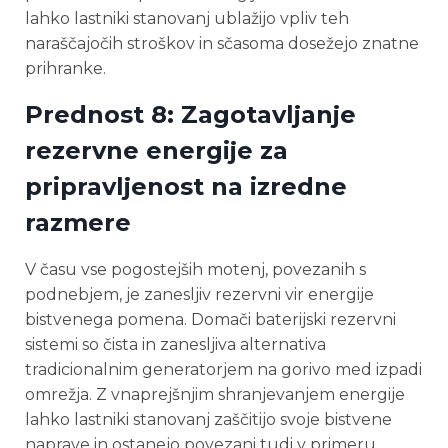
lahko lastniki stanovanj ublažijo vpliv teh
naraščajočih stroškov in sčasoma dosežejo znatne
prihranke.
Prednost 8: Zagotavljanje
rezervne energije za
pripravljenost na izredne
razmere
V času vse pogostejših motenj, povezanih s
podnebjem, je zanesljiv rezervni vir energije
bistvenega pomena. Domači baterijski rezervni
sistemi so čista in zanesljiva alternativa
tradicionalnim generatorjem na gorivo med izpadi
omrežja. Z vnaprejšnjim shranjevanjem energije
lahko lastniki stanovanj zaščitijo svoje bistvene
naprave in ostanejo povezani tudi v primeru