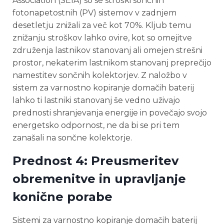
Association (SEIA) so se stroški sončnih
fotonapetostnih (PV) sistemov v zadnjem
desetletju znižali za več kot 70%. Kljub temu
znižanju stroškov lahko ovire, kot so omejitve
združenja lastnikov stanovanj ali omejen strešni
prostor, nekaterim lastnikom stanovanj preprečijo
namestitev sončnih kolektorjev. Z naložbo v
sistem za varnostno kopiranje domačih baterij
lahko ti lastniki stanovanj še vedno uživajo
prednosti shranjevanja energije in povečajo svojo
energetsko odpornost, ne da bi se pri tem
zanašali na sončne kolektorje.
Prednost 4: Preusmeritev
obremenitve in upravljanje
konične porabe
Sistemi za varnostno kopiranje domačih baterij