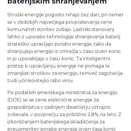
baterijskim shranjevanjem
Stroški energije pogosto nihajo čez dan, pri čemer
se v obdobjih največjega povpraševanja cene
komunalnih storitev zvišajo. Lastniki stanovanj
lahko z uporabo tehnologije shranjevanja baterij
strateško upravljajo porabo energije, tako da
shranjujejo energijo iz omrežja v času izven konic
in jo uporabljajo v času konic. Ta inteligentni
pristop k upravljanju energije ne pomaga le
zmanjšati stroškov za energijo, temveč zagotavlja
tudi učinkovitejšo rabo virov.
Po podatkih ameriškega ministrstva za energijo
(DOE) so se cene električne energije za
gospodinjstva v zadnjem desetletju vztrajno
zviševale, v povprečju za približno 2,8% na leto. Z
izkoriščanjem baterijskega skladiščenja za
preusmeritev porabe energije izven časa konic