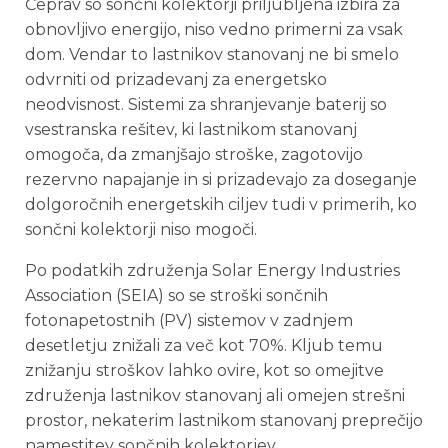
Čeprav so sončni kolektorji priljubljena izbira za
obnovljivo energijo, niso vedno primerni za vsak
dom. Vendar to lastnikov stanovanj ne bi smelo
odvrniti od prizadevanj za energetsko
neodvisnost. Sistemi za shranjevanje baterij so
vsestranska rešitev, ki lastnikom stanovanj
omogoča, da zmanjšajo stroške, zagotovijo
rezervno napajanje in si prizadevajo za doseganje
dolgoročnih energetskih ciljev tudi v primerih, ko
sončni kolektorji niso mogoči.
Po podatkih združenja Solar Energy Industries
Association (SEIA) so se stroški sončnih
fotonapetostnih (PV) sistemov v zadnjem
desetletju znižali za več kot 70%. Kljub temu
znižanju stroškov lahko ovire, kot so omejitve
združenja lastnikov stanovanj ali omejen strešni
prostor, nekaterim lastnikom stanovanj preprečijo
namestitev sončnih kolektorjev.