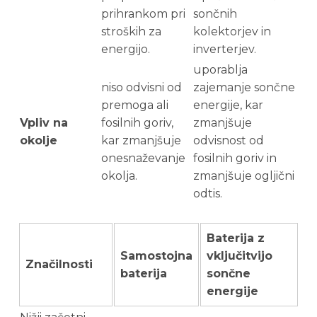
prihrankom pri
sončnih
stroških za
kolektorjev in
energijo.
inverterjev.
uporablja
niso odvisni od
zajemanje sončne
premoga ali
energije, kar
Vpliv na
fosilnih goriv,
zmanjšuje
okolje
kar zmanjšuje
odvisnost od
onesnaževanje
fosilnih goriv in
okolja.
zmanjšuje ogljični
odtis.
Baterija z
Samostojna
vključitvijo
Značilnosti
baterija
sončne
energije