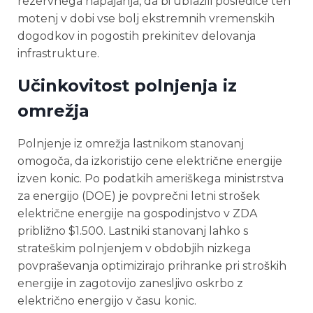
rezervnega napajanja, da bi ublažili posledice teh
motenj v dobi vse bolj ekstremnih vremenskih
dogodkov in pogostih prekinitev delovanja
infrastrukture.
Učinkovitost polnjenja iz
omrežja
Polnjenje iz omrežja lastnikom stanovanj
omogoča, da izkoristijo cene električne energije
izven konic. Po podatkih ameriškega ministrstva
za energijo (DOE) je povprečni letni strošek
električne energije na gospodinjstvo v ZDA
približno $1.500. Lastniki stanovanj lahko s
strateškim polnjenjem v obdobjih nizkega
povpraševanja optimizirajo prihranke pri stroških
energije in zagotovijo zanesljivo oskrbo z
električno energijo v času konic.