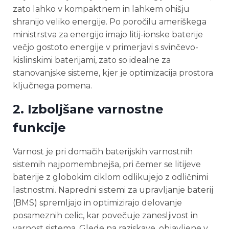
zato lahko v kompaktnem in lahkem ohišju
shranijo veliko energije. Po poročilu ameriškega
ministrstva za energijo imajo litij-ionske baterije
večjo gostoto energije v primerjavi s svinčevo-
kislinskimi baterijami, zato so idealne za
stanovanjske sisteme, kjer je optimizacija prostora
ključnega pomena.
2.
Izboljšane varnostne
funkcije
Varnost je pri domačih baterijskih varnostnih
sistemih najpomembnejša, pri čemer se litijeve
baterije z globokim ciklom odlikujejo z odličnimi
lastnostmi. Napredni sistemi za upravljanje baterij
(BMS) spremljajo in optimizirajo delovanje
posameznih celic, kar povečuje zanesljivost in
varnost sistema. Glede na raziskave, objavljene v