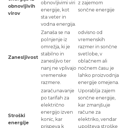
obnovljivimi viri
z zajemom
obnovljivih
energije, kot
sončne energije
virov
sta veter in
vodna energija.
Zanaša se na
odvisno od
polnjenje iz
vremenskih
omrežja, ki je
razmer in sončne
stabilno in
svetlobe, v
Zanesljivost
zanesljivo ter
oblačnem ali
nanj ne vplivajo
nočnem času je
vremenske
lahko proizvodnja
razmere.
energije omejena.
zaračunavanje
Uporablja zajem
po tarifah za
sončne energije,
električno
kar zmanjšuje
energijo izven
račune za
Stroški
konic, kar
elektriko, vendar
energije
prispeva k
upošteva stroške