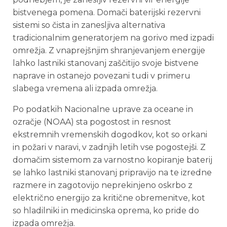
bistvenega pomena. Domači baterijski rezervni
sistemi so čista in zanesljiva alternativa
tradicionalnim generatorjem na gorivo med izpadi
omrežja. Z vnaprejšnjim shranjevanjem energije
lahko lastniki stanovanj zaščitijo svoje bistvene
naprave in ostanejo povezani tudi v primeru
slabega vremena ali izpada omrežja.
Po podatkih Nacionalne uprave za oceane in
ozračje (NOAA) sta pogostost in resnost
ekstremnih vremenskih dogodkov, kot so orkani
in požari v naravi, v zadnjih letih vse pogostejši. Z
domačim sistemom za varnostno kopiranje baterij
se lahko lastniki stanovanj pripravijo na te izredne
razmere in zagotovijo neprekinjeno oskrbo z
električno energijo za kritične obremenitve, kot
so hladilniki in medicinska oprema, ko pride do
izpada omrežja.