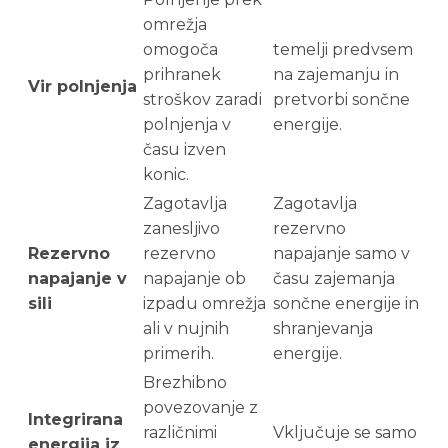
omrežja
omogoča
temelji predvsem
prihranek
na zajemanju in
Vir polnjenja
stroškov zaradi
pretvorbi sončne
polnjenja v
energije.
času izven
konic.
Zagotavlja
Zagotavlja
zanesljivo
rezervno
Rezervno
rezervno
napajanje samo v
napajanje v
napajanje ob
času zajemanja
sili
izpadu omrežja
sončne energije in
ali v nujnih
shranjevanja
primerih.
energije.
Brezhibno
povezovanje z
Integrirana
različnimi
Vključuje se samo
energija iz