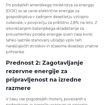
Po podatkih ameriškega ministrstva za energijo
(DOE) so se cene električne energije za
gospodinjstva v zadnjem desetletju vztrajno
zviševale, v povprečju za približno 2,8% na leto. Z
izkoriščanjem baterijskega skladiščenja za
preusmeritev porabe energije izven časa konic
lahko lastniki stanovanj ublažijo vpliv teh
naraščajočih stroškov in sčasoma dosežejo znatne
prihranke.
Prednost 2: Zagotavljanje
rezervne energije za
pripravljenost na izredne
razmere
V času vse pogostejših motenj, povezanih s
podnebjem, je zanesljiv rezervni vir energije