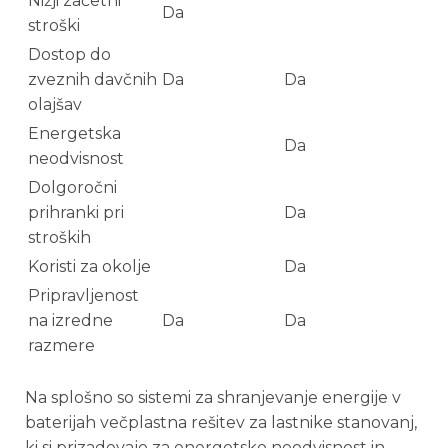
Nižji začetni
Da
stroški
Dostop do
zveznih davčnih
Da
Da
olajšav
Energetska
Da
neodvisnost
Dolgoročni
prihranki pri
Da
stroških
Koristi za okolje
Da
Pripravljenost
na izredne
Da
Da
razmere
Na splošno so sistemi za shranjevanje energije v
baterijah večplastna rešitev za lastnike stanovanj,
ki si prizadevajo za energetsko neodvisnost in