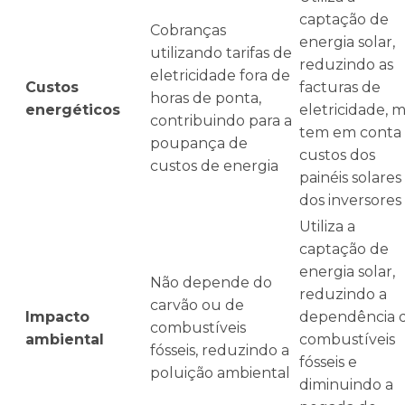
captação de
Cobranças
energia solar,
utilizando tarifas de
reduzindo as
eletricidade fora de
Custos
facturas de
horas de ponta,
energéticos
eletricidade, 
contribuindo para a
tem em conta 
poupança de
custos dos
custos de energia
painéis solares
dos inversores
Utiliza a
captação de
energia solar,
Não depende do
reduzindo a
carvão ou de
Impacto
dependência 
combustíveis
ambiental
combustíveis
fósseis, reduzindo a
fósseis e
poluição ambiental
diminuindo a