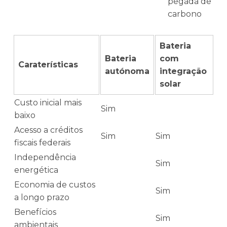
pegada de
carbono
Bateria
Bateria
com
Caraterísticas
autónoma
integração
solar
Custo inicial mais
Sim
baixo
Acesso a créditos
Sim
Sim
fiscais federais
Independência
Sim
energética
Economia de custos
Sim
a longo prazo
Benefícios
Sim
ambientais