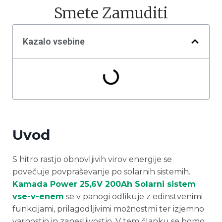
Smete Zamuditi
Kazalo vsebine
Uvod
S hitro rastjo obnovljivih virov energije se
povečuje povpraševanje po solarnih sistemih.
Kamada Power 25,6V 200Ah Solarni sistem
vse-v-enem
se v panogi odlikuje z edinstvenimi
funkcijami, prilagodljivimi možnostmi ter izjemno
varnostjo in zanesljivostjo. V tem članku se bomo