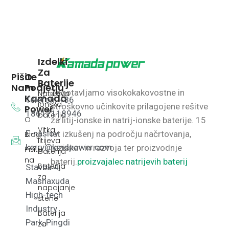
Izdelki
Za
Pišite
O
Baterije
Nam
Podjetju
Zagotavljamo visokokakovostne in
Natrijeva
Kamada
Telefon: +86
ionska
stroškovno učinkovite prilagojene rešitve
Power
18617118946
baterija
O
za litij-ionske in natrij-ionske baterije.
15
Vitka
E-naslov:
let izkušenj na področju načrtovanja,
Blog
litijeva
kerry@kmdpower.com
raziskav in razvoja ter proizvodnje
Pišite
baterija
na
baterij.
proizvajalec natrijevih baterij
Baterija
Stavba 4,
za
Mashaxuda
napajanje
High-tech
stene
Industry
Baterija
Park, Pingdi
za