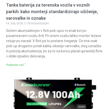
Tanka baterija za terenska vozila v voznih
parkih: kako monterji standardizirajo ožičenje,
varovalke in oznake
14. julij 2026
Ni komentarjev
Sistem akumulatorjev v floti pick-upov ni enak kot pri
posameznem vozilu 4×4. Pri enem vozilu lahko monter težave
rešuje po navadi. V floti pa to postane tveganje. Če ima vsak
pick-up drugačno potek kabla, lokacijo varovalke, slog označbe
in položaj akumulatorja, bo za to na koncu plačal upravitelj flote
v obliki izpadov delovanja,
Preberite več "