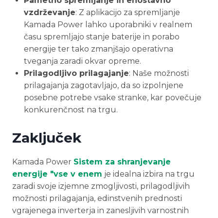
Pametno spremljanje in enostavno
vzdrževanje
: Z aplikacijo za spremljanje
Kamada Power lahko uporabniki v realnem
času spremljajo stanje baterije in porabo
energije ter tako zmanjšajo operativna
tveganja zaradi okvar opreme.
Prilagodljivo prilagajanje
: Naše možnosti
prilagajanja zagotavljajo, da so izpolnjene
posebne potrebe vsake stranke, kar povečuje
konkurenčnost na trgu.
Zaključek
Kamada Power
Sistem za shranjevanje
energije "vse v enem
je idealna izbira na trgu
zaradi svoje izjemne zmogljivosti, prilagodljivih
možnosti prilagajanja, edinstvenih prednosti
vgrajenega inverterja in zanesljivih varnostnih