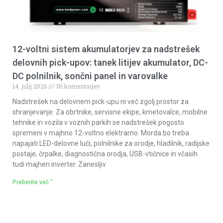
12-voltni sistem akumulatorjev za nadstrešek
delovnih pick-upov: tanek litijev akumulator, DC-
DC polnilnik, sončni panel in varovalke
14. julij 2026
Ni komentarjev
Nadstrešek na delovnem pick-upu ni več zgolj prostor za
shranjevanje. Za obrtnike, servisne ekipe, kmetovalce, mobilne
tehnike in vozila v voznih parkih se nadstrešek pogosto
spremeni v majhno 12-voltno elektrarno. Morda bo treba
napajati LED-delovne luči, polnilnike za orodje, hladilnik, radijske
postaje, črpalke, diagnostična orodja, USB-vtičnice in včasih
tudi majhen inverter. Zanesljiv
Preberite več "