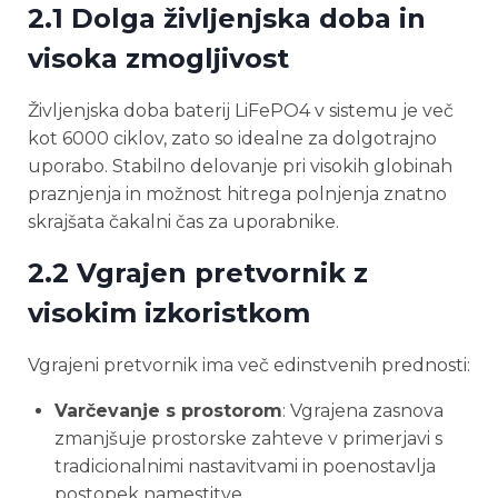
2.1 Dolga življenjska doba in
visoka zmogljivost
Življenjska doba baterij LiFePO4 v sistemu je več
kot 6000 ciklov, zato so idealne za dolgotrajno
uporabo. Stabilno delovanje pri visokih globinah
praznjenja in možnost hitrega polnjenja znatno
skrajšata čakalni čas za uporabnike.
2.2 Vgrajen pretvornik z
visokim izkoristkom
Vgrajeni pretvornik ima več edinstvenih prednosti:
Varčevanje s prostorom
: Vgrajena zasnova
zmanjšuje prostorske zahteve v primerjavi s
tradicionalnimi nastavitvami in poenostavlja
postopek namestitve.