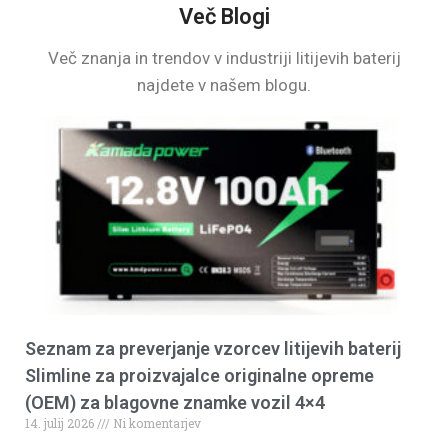
Več Blogi
Več znanja in trendov v industriji litijevih baterij
najdete v našem blogu.
Seznam za preverjanje vzorcev litijevih baterij
Slimline za proizvajalce originalne opreme
(OEM) za blagovne znamke vozil 4×4
14. julij 2026
Ni komentarjev