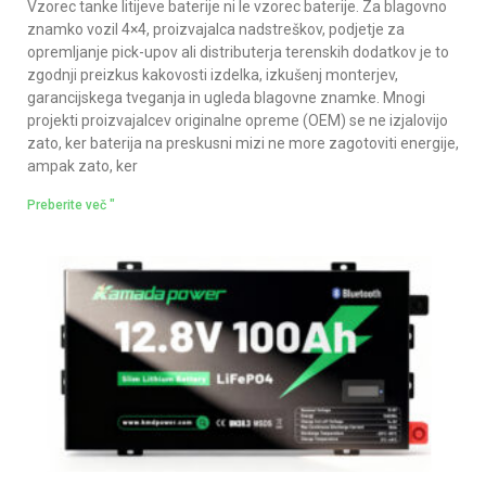
Vzorec tanke litijeve baterije ni le vzorec baterije. Za blagovno
znamko vozil 4×4, proizvajalca nadstreškov, podjetje za
opremljanje pick-upov ali distributerja terenskih dodatkov je to
zgodnji preizkus kakovosti izdelka, izkušenj monterjev,
garancijskega tveganja in ugleda blagovne znamke. Mnogi
projekti proizvajalcev originalne opreme (OEM) se ne izjalovijo
zato, ker baterija na preskusni mizi ne more zagotoviti energije,
ampak zato, ker
Preberite več "