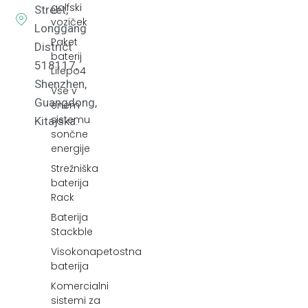
golfski
Street,
voziček
Longgang
Paket
District
baterij
518117,
Lifepo4
Shenzhen,
Vse v
Guangdong,
enem
sistemu
Kitajska.
sončne
energije
Strežniška
baterija
Rack
Baterija
Stackble
Visokonapetostna
baterija
Komercialni
sistemi za