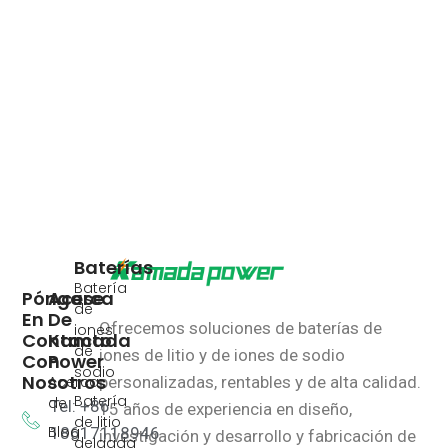
Baterías
Batería
Póngase
Acerca
de
En
De
Ofrecemos soluciones de baterías de
iones
Contacto
Kamada
de
iones de litio y de iones de sodio
Con
Power
sodio
Nosotros
Acerca
personalizadas, rentables y de alta calidad.
Batería
de
Tel: +86
15 años de experiencia en diseño,
de litio
Blog
18617118946
investigación y desarrollo y fabricación de
delgada