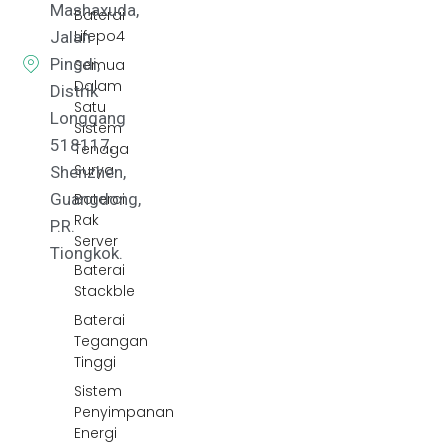
Mashaxuda,
Baterai
Lifepo4
Jalan
Pingdi,
Semua
Dalam
Distrik
Satu
Longgang
Sistem
518117,
Tenaga
Surya
Shenzhen,
Baterai
Guangdong,
Rak
P.R.
Server
Tiongkok.
Baterai
Stackble
Baterai
Tegangan
Tinggi
Sistem
Penyimpanan
Energi