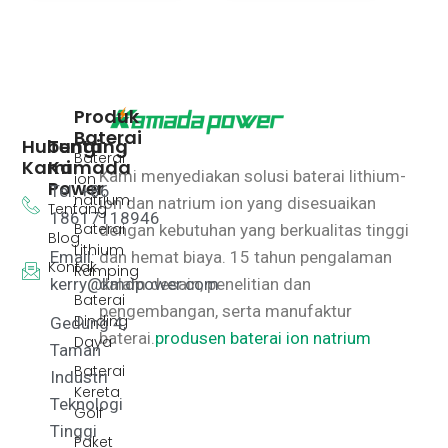
Produk
Baterai
Hubungi
Tentang
Baterai
Kami
Kamada
Kami menyediakan solusi baterai lithium-
ion
Power
Tel: +86
natrium
ion dan natrium ion yang disesuaikan
Tentang
18617118946
Baterai
dengan kebutuhan yang berkualitas tinggi
Blog
Lithium
Email:
dan hemat biaya.
15 tahun pengalaman
Kontak
Ramping
kerry@kmdpower.com
dalam desain, penelitian dan
Baterai
pengembangan, serta manufaktur
Dinding
Gedung 4,
baterai.
produsen baterai ion natrium
Daya
Taman
Baterai
Industri
Kereta
Teknologi
Golf
Tinggi
Paket