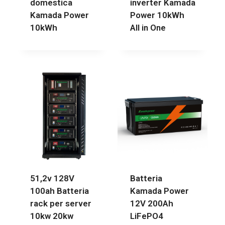
domestica
inverter Kamada
Kamada Power
Power 10kWh
10kWh
All in One
51,2v 128V
Batteria
100ah Batteria
Kamada Power
rack per server
12V 200Ah
10kw 20kw
LiFePO4