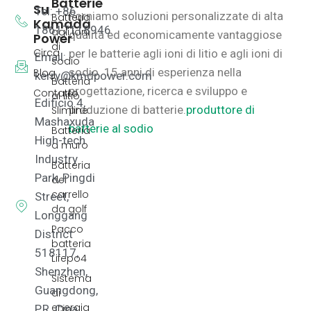
Batterie
Su
Tel: +86
Forniamo soluzioni personalizzate di alta
Batteria
Kamada
18617118946
agli ioni
qualità ed economicamente vantaggiose
Power
di
Circa
per le batterie agli ioni di litio e agli ioni di
Email:
sodio
sodio.
15 anni di esperienza nella
Blog
kerry@kmdpower.com
Batteria
progettazione, ricerca e sviluppo e
Contatto
al litio
Edificio 4,
produzione di batterie.
produttore di
Slimline
Mashaxuda
batterie al sodio
Batteria
High-tech
a muro
Industry
Batteria
Park, Pingdi
del
carrello
Street,
da golf
Longgang
Pacco
District
batteria
518117,
Lifepo4
Shenzhen,
Sistema
Guangdong,
di
energia
P.R. Cina.