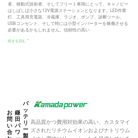
者、移動式技術者、そしてフリート車両にとって、キャノピー
はしばしば小さな12V電源ステーションとなります。LED作業
灯、工具用充電器、冷蔵庫、ラジオ、ポンプ、診断ツール、
USBコンセント、そして時には小型インバーターを稼働させる
必要があるかもしれません。信頼性の高い
続きを読む "
バ
ッ
お
鎌
テ
問
田
高品質かつ費用対効果の高い、カスタマイ
リ
い
パ
ー
ズされたリチウムイオンおよびナトリウム
合
ワ
製