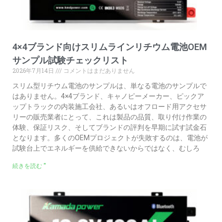
4×4ブランド向けスリムラインリチウム電池OEM
サンプル試験チェックリスト
2026年7月14日
コメントはまだありません
スリム型リチウム電池のサンプルは、単なる電池のサンプルで
はありません。4×4ブランド、キャノピーメーカー、ピックア
ップトラックの内装施工会社、あるいはオフロード用アクセサ
リーの販売業者にとって、これは製品の品質、取り付け作業の
体験、保証リスク、そしてブランドの評判を早期に試す試金石
となります。多くのOEMプロジェクトが失敗するのは、電池が
試験台上でエネルギーを供給できないからではなく、むしろ
続きを読む "