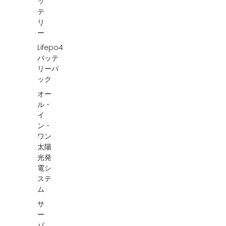
ッ
テ
リ
ー
Lifepo4
バッテ
リーパ
ック
オー
ル・
イ
ン・
ワン
太陽
光発
電シ
ステ
ム
サ
ー
バ