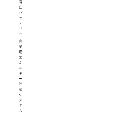
電
圧
バ
ッ
テ
リ
ー
商
業
用
エ
ネ
ル
ギ
ー
貯
蔵
シ
ス
テ
ム