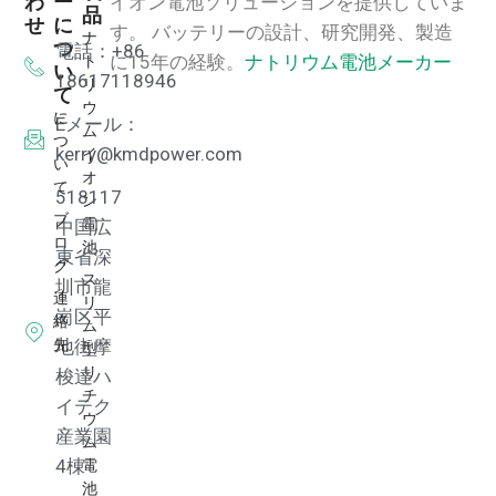
わ
ー
イオン電池ソリューションを提供していま
品
せ
に
す。
バッテリーの設計、研究開発、製造
ナ
つ
電話：+86
ト
に15年の経験。
ナトリウム電池メーカー
い
18617118946
リ
て
ウ
に
Eメール：
ム
つ
イ
kerry@kmdpower.com
い
オ
て
518117
ン
ブ
電
中国広
ロ
池
東省深
グ
ス
圳市龍
連
リ
崗区平
絡
ム
先
地街摩
型
リ
梭達ハ
チ
イテク
ウ
産業園
ム
電
4棟
池