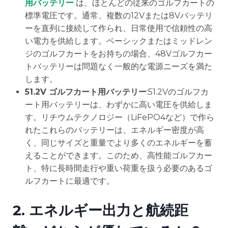
用バッテリー
は、ほとんどの従来のゴルフカートの
標準電圧です。通常、複数の12Vまたは8Vバッテリ
ーを直列に接続して作られ、日常使用で信頼性の高
い電力を供給します。ベーシックまたはミッドレン
ジのゴルフカートをお持ちの場合、48Vゴルフカー
トバッテリーは問題なく一般的な電源ニーズを満た
します。
51.2V ゴルフカート用バッテリー
:51.2Vのゴルフカ
ート用バッテリーは、わずかに高い電圧を供給しま
す。リチウムテクノロジー（LiFePO4など）で作ら
れたこれらのバッテリーは、エネルギー密度が高
く、同じサイズと重量でより多くのエネルギーを蓄
えることができます。このため、高性能ゴルフカー
ト、特に長時間走行や重い荷重を扱う必要のあるゴ
ルフカートに最適です。
2.
エネルギー出力と航続距