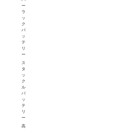
ー
ラ
ッ
ク
バ
ッ
テ
リ
ー
ス
タ
ッ
ク
ル
バ
ッ
テ
リ
ー
高