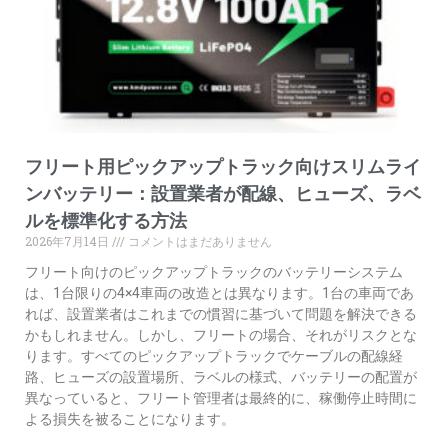
フリート用ピックアップトラック向けスリムライ
ンバッテリー：設置業者が配線、ヒューズ、ラベ
ルを標準化する方法
2026年7月14日
コメントはまだありません
フリート向けのピックアップトラックのバッテリーシステム
は、1台限りの4×4車両の改造とは異なります。1台の車両であ
れば、設置業者はこれまでの慣習に基づいて問題を解決できる
かもしれません。しかし、フリートの場合、それがリスクとな
ります。すべてのピックアップトラックでケーブルの配線経
路、ヒューズの設置場所、ラベルの様式、バッテリーの配置が
異なっていると、フリート管理者は最終的に、稼働停止時間に
よる損失を被ることになります。