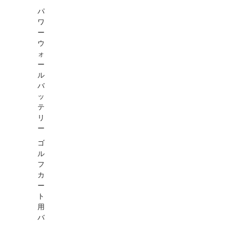
パ
ワ
ー
ウ
ォ
ー
ル
バ
ッ
テ
リ
ー
ゴ
ル
フ
カ
ー
ト
用
バ