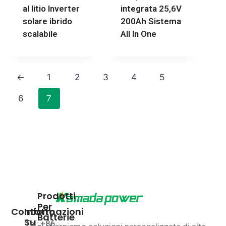
al litio Inverter
integrata 25,6V
solare ibrido
200Ah Sistema
scalabile
All In One
←
1
2
3
4
5
6
7
Prodotti
Per
Contatto
Informazioni
Batterie
Su
Tel: +86