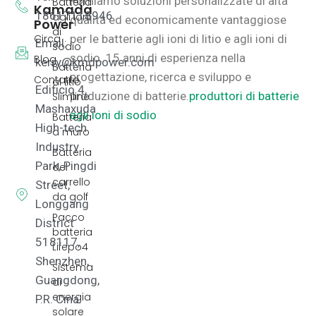
Forniamo soluzioni personalizzate di alta
Batteria
Kamada
18617118946
agli ioni
qualità ed economicamente vantaggiose
Power
di
Circa
per le batterie agli ioni di litio e agli ioni di
Email:
sodio
sodio.
15 anni di esperienza nella
Blog
kerry@kmdpower.com
Batteria
progettazione, ricerca e sviluppo e
Contatto
al litio
Edificio 4,
produzione di batterie.
produttori di batterie
Slimline
Mashaxuda
agli ioni di sodio
Batteria
High-tech
a muro
Industry
Batteria
Park, Pingdi
del
carrello
Street,
da golf
Longgang
Pacco
District
batteria
518117,
Lifepo4
Shenzhen,
Sistema
Guangdong,
di
energia
P.R. Cina.
solare