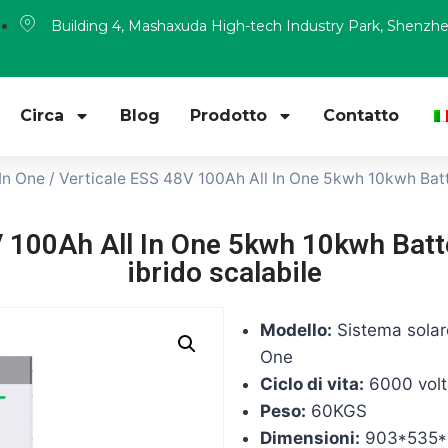
Building 4, Mashaxuda High-tech Industry Park, Shenzh
Circa
Blog
Prodotto
Contatto
 In One
/ Verticale ESS 48V 100Ah All In One 5kwh 10kwh Batter
100Ah All In One 5kwh 10kwh Batteri
ibrido scalabile
Modello:
Sistema solar
One
Ciclo di vita:
6000 volt
Peso:
60KGS
Dimensioni:
903*535*