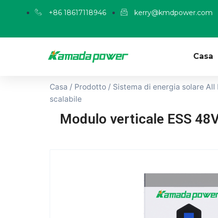
+86 18617118946
kerry@kmdpower.com
Casa
Casa
/
Prodotto
/
Sistema di energia solare All
scalabile
Modulo verticale ESS 48V 