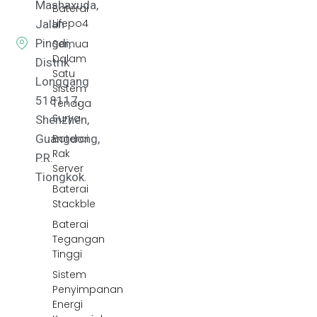
Mashaxuda,
Baterai
Lifepo4
Jalan
Pingdi,
Semua
Dalam
Distrik
Satu
Longgang
Sistem
518117,
Tenaga
Surya
Shenzhen,
Baterai
Guangdong,
Rak
P.R.
Server
Tiongkok.
Baterai
Stackble
Baterai
Tegangan
Tinggi
Sistem
Penyimpanan
Energi