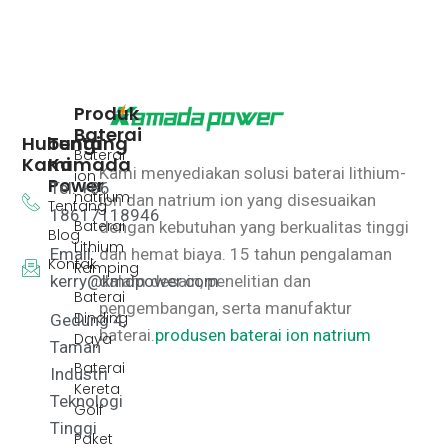
Produk
Baterai
Hubungi
Tentang
Baterai
Kami
Kamada
Kami menyediakan solusi baterai lithium-
ion
Power
Tel: +86
natrium
ion dan natrium ion yang disesuaikan
Tentang
18617118946
Baterai
dengan kebutuhan yang berkualitas tinggi
Blog
Lithium
Email:
dan hemat biaya.
15 tahun pengalaman
Kontak
Ramping
kerry@kmdpower.com
dalam desain, penelitian dan
Baterai
pengembangan, serta manufaktur
Dinding
Gedung 4,
baterai.
produsen baterai ion natrium
Daya
Taman
Baterai
Industri
Kereta
Teknologi
Golf
Tinggi
Paket