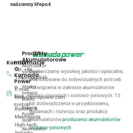
naścienny lifepo4
Produkty
Akumulatorowe
Kontakt
Informacje
Akumulator
O
Tel: +86
Dostarczamy wysokiej jakości i opłacalne,
sodowo-
Kamada
18617118946
jonowy
dostosowane do indywidualnych potrzeb
Power
Wąska
O
rozwiązania w zakresie akumulatorów
E-mail:
bateria
litowo-jonowych i sodowo-jonowych.
15
Blog
kerry@kmdpower.com
litowa
lat doświadczenia w projektowaniu,
Kontakt
Bateria
Building 4,
badaniach i rozwoju oraz produkcji
Power
Mashaxuda
akumulatorów.
producenci akumulatorów
Wall
High-tech
sodowo-jonowych
Akumulator
Industry