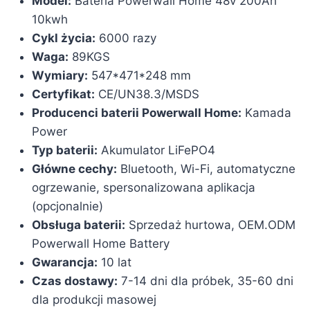
Model:
Bateria Powerwall Home 48v 200Ah
10kwh
Cykl życia:
6000 razy
Waga:
89KGS
Wymiary:
547*471*248 mm
Certyfikat:
CE/UN38.3/MSDS
Producenci baterii Powerwall Home:
Kamada
Power
Typ baterii:
Akumulator LiFePO4
Główne cechy:
Bluetooth, Wi-Fi, automatyczne
ogrzewanie, spersonalizowana aplikacja
(opcjonalnie)
Obsługa baterii:
Sprzedaż hurtowa, OEM.ODM
Powerwall Home Battery
Gwarancja:
10 lat
Czas dostawy:
7-14 dni dla próbek, 35-60 dni
dla produkcji masowej