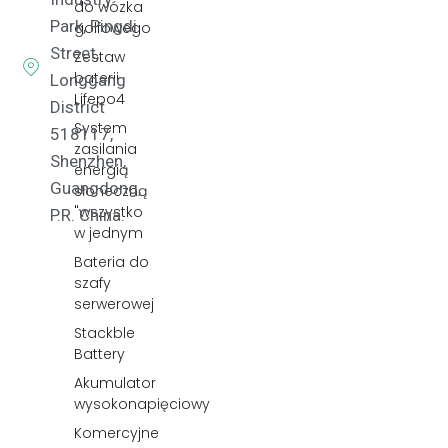
do wózka
Park, Pingdi
golfowego
Street,
Zestaw
baterii
Longgang
Lifepo4
District
System
518117,
zasilania
Shenzhen,
energią
Guangdong,
słoneczną
"wszystko
P.R. China.
w jednym
Bateria do
szafy
serwerowej
Stackble
Battery
Akumulator
wysokonapięciowy
Komercyjne