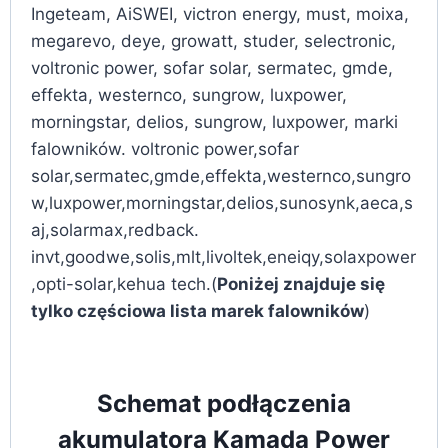
Ingeteam, AiSWEI, victron energy, must, moixa,
megarevo, deye, growatt, studer, selectronic,
voltronic power, sofar solar, sermatec, gmde,
effekta, westernco, sungrow, luxpower,
morningstar, delios, sungrow, luxpower, marki
falowników. voltronic power,sofar
solar,sermatec,gmde,effekta,westernco,sungro
w,luxpower,morningstar,delios,sunosynk,aeca,s
aj,solarmax,redback.
invt,goodwe,solis,mlt,livoltek,eneiqy,solaxpower
,opti-solar,kehua tech.(
Poniżej znajduje się
tylko częściowa lista marek falowników
)
Schemat podłączenia
akumulatora Kamada Power