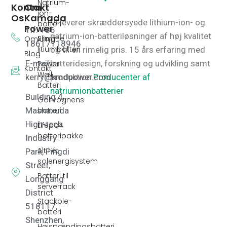
Natrium-
Kontakt
Om
ion-
Os
Kamada
Vi leverer skræddersyede lithium-ion- og
batteri
Power
Tlf: +86
natrium-ion-batteriløsninger af høj kvalitet
Slimline
Omkring
18617118946
litiumbatteri
og til en rimelig pris.
15 års erfaring med
Blog
E-mail:
batteridesign, forskning og udvikling samt
Power
Kontakt
Wall
kerry@kmdpower.com
produktion.
Producenter af
Batteri
natriumionbatterier
Building 4,
Golfvognens
batteri
Mashaxuda
High-tech
Lifepo4
batteripakke
Industry
Alt i ét
Park, Pingdi
solenergisystem
Street,
Batteri til
Longgang
serverrack
District
Stackble-
518117,
batteri
Shenzhen,
Højspændingsbatteri