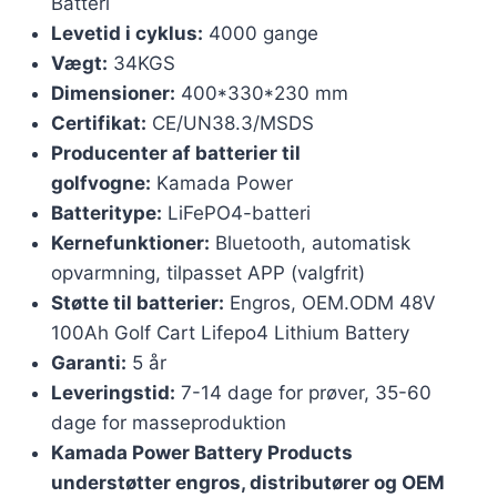
Batteri
Levetid i cyklus:
4000 gange
Vægt:
34KGS
Dimensioner:
400*330*230 mm
Certifikat:
CE/UN38.3/MSDS
Producenter af batterier til
golfvogne:
Kamada Power
Batteritype:
LiFePO4-batteri
Kernefunktioner:
Bluetooth, automatisk
opvarmning, tilpasset APP (valgfrit)
Støtte til batterier:
Engros, OEM.ODM 48V
100Ah Golf Cart Lifepo4 Lithium Battery
Garanti:
5 år
Leveringstid:
7-14 dage for prøver, 35-60
dage for masseproduktion
Kamada Power Battery Products
understøtter engros, distributører og OEM