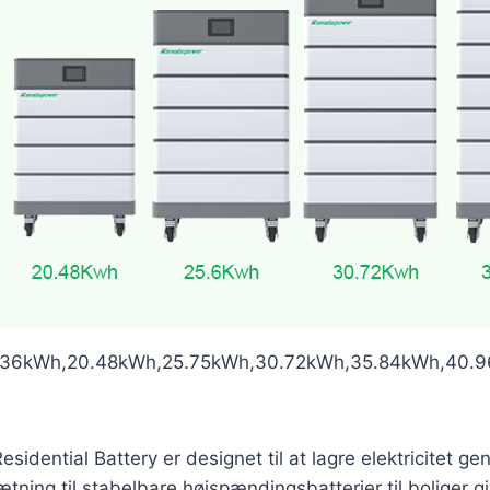
36kWh,20.48kWh,25.75kWh,30.72kWh,35.84kWh,40.96k
ential Battery er designet til at lagre elektricitet ge
ætning til stabelbare højspændingsbatterier til boliger