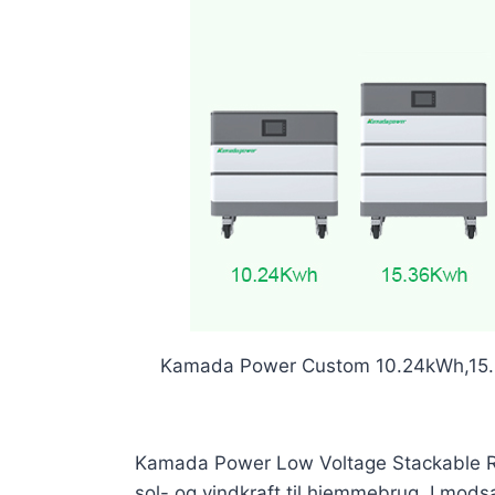
Kamada Power Custom 10.24kWh,15.
Kamada Power Low Voltage Stackable Resid
sol- og vindkraft til hjemmebrug. I mods