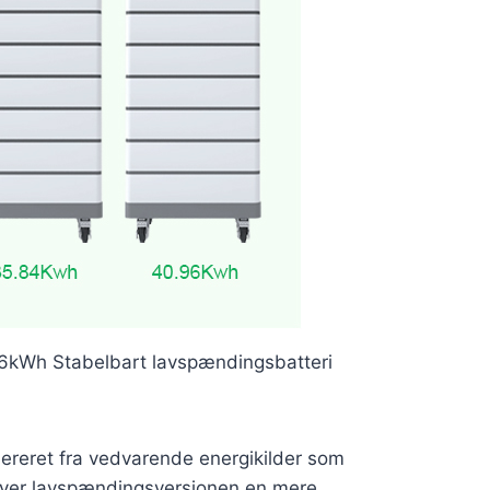
Wh Stabelbart lavspændingsbatteri
nereret fra vedvarende energikilder som
 giver lavspændingsversionen en mere