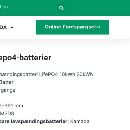
zhen
Online Forespørgsel
DA
po4-batterier
spændingsbatteri LifePO4 10kWh 20kWh
atteri
 gange
1*391 mm
/MSDS
bare lavspændingsbatterier:
Kamada