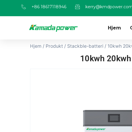
+86 18617118946
kerry@kmdpower.co
Hjem
Hjem
/
Produkt
/
Stackble-batteri
/ 10kwh 20k
10kwh 20kwh 