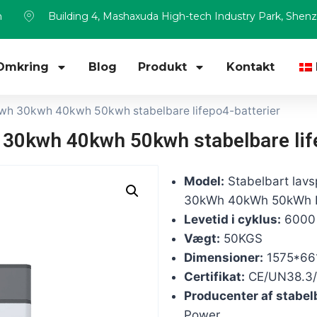
m
Building 4, Mashaxuda High-tech Industry Park, Shen
Omkring
Blog
Produkt
Kontakt
wh 30kwh 40kwh 50kwh stabelbare lifepo4-batterier
30kwh 40kwh 50kwh stabelbare life
Model:
Stabelbart lav
30kWh 40kWh 50kWh B
Levetid i cyklus:
6000
Vægt:
50KGS
Dimensioner:
1575*66
Certifikat:
CE/UN38.3
Producenter af stabel
Power