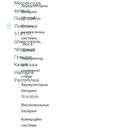
Машаксуда,
Акумуляторна
вулиця
батарея
Lifepo4
Пінді, район
Лонгган,
Сонячна
енергетична
518117,
система
Шеньчжень,
"Все в
провінція
одному
Гуандун,
Акумулятор
для
Китайська
серверної
Народна
стійки
Республіка.
Акумуляторна
батарея
Stackble
Високовольтна
батарея
Комерційні
системи