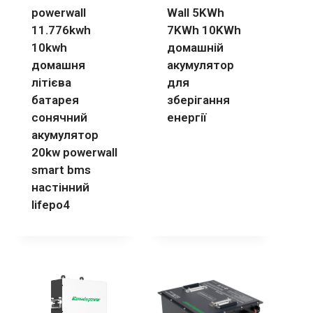
powerwall
Wall 5KWh
11.776kwh
7KWh 10KWh
10kwh
домашній
домашня
акумулятор
літієва
для
батарея
зберігання
сонячний
енергії
акумулятор
20kw powerwall
smart bms
настінний
lifepo4