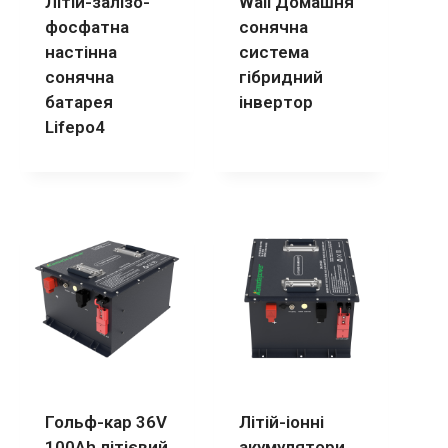
Літій-залізо-
Wall Домашня
фосфатна
сонячна
настінна
система
сонячна
гібридний
батарея
інвертор
Lifepo4
Гольф-кар 36V
Літій-іонні
100Ah літієвий
акумулятори