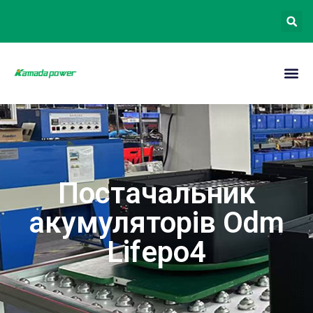
Постачальник
акумуляторів Odm
Lifepo4