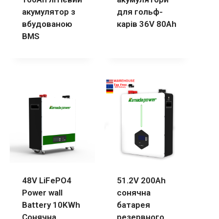
акумулятор з
для гольф-
вбудованою
карів 36V 80Ah
BMS
48V LiFePO4
51.2V 200Ah
Power wall
сонячна
Battery 10KWh
батарея
Сонячна
резервного