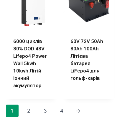
6000 циклів
60V 72V 50Ah
80% DOD 48V
80Ah 100Ah
Lifepo4 Power
Літієва
Wall 5kwh
батарея
10kwh Літій-
LiFepo4 для
іонний
гольф-карів
акумулятор
1
2
3
4
→