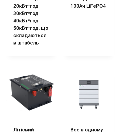
20кВт*год
100Ач LiFePO4
30кВт*год
40кВт*год
50кВт*год, що
складаються
в штабель
Літієвий
Все в одному