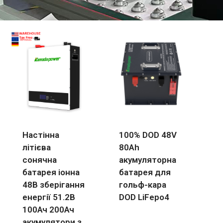
Настінна
100% DOD 48V
літієва
80Ah
сонячна
акумуляторна
батарея іонна
батарея для
48В зберігання
гольф-кара
енергії 51.2В
DOD LiFepo4
100Ач 200Ач
акумулятори з