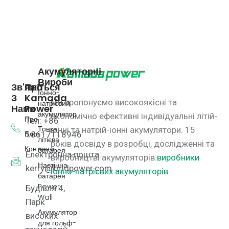
Акумуляторні
Вироби
Зв'яжіться
Про
Іонно-
З
Kamada
Ми пропонуємо високоякісні та
натрієвий
Нами
Power
акумулятор
економічно ефективні індивідуальні літій-
Про
Тел: +86
Тонка
іонні та натрій-іонні акумулятори.
15
Блог
18617118946
літієва
років досвіду в розробці, дослідженні та
Контакти
батарея
Електронна пошта:
виробництві акумуляторів.
виробники
Настінна
kerry@kmdpower.com
іонно-натрієвих акумуляторів
батарея
Power
Будівля 4,
Wall
Парк
Акумулятор
високих
для гольф-