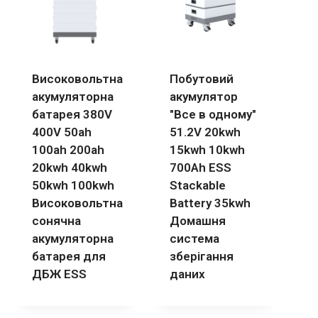
Високовольтна
Побутовий
акумуляторна
акумулятор
батарея 380V
"Все в одному"
400V 50ah
51.2V 20kwh
100ah 200ah
15kwh 10kwh
20kwh 40kwh
700Ah ESS
50kwh 100kwh
Stackable
Високовольтна
Battery 35kwh
сонячна
Домашня
акумуляторна
система
батарея для
зберігання
ДБЖ ESS
даних