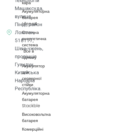
технологій
кара
Машаксуда,
Акумуляторна
вулиця
батарея
Lifepo4
Пінді, район
Лонгган,
Сонячна
енергетична
518117,
система
Шеньчжень,
"Все в
провінція
одному
Гуандун,
Акумулятор
для
Китайська
серверної
Народна
стійки
Республіка.
Акумуляторна
батарея
Stackble
Високовольтна
батарея
Комерційні