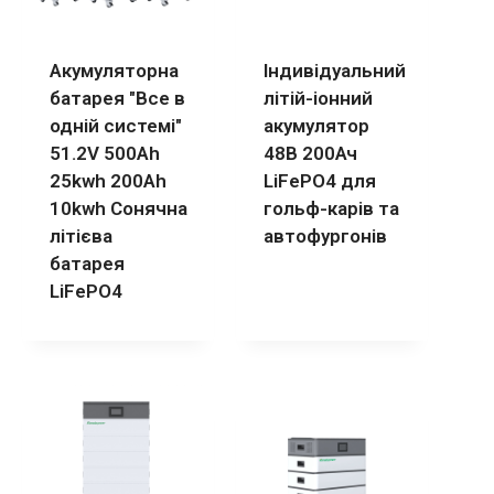
Акумуляторна
Індивідуальний
батарея "Все в
літій-іонний
одній системі"
акумулятор
51.2V 500Ah
48В 200Ач
25kwh 200Ah
LiFePO4 для
10kwh Сонячна
гольф-карів та
літієва
автофургонів
батарея
LiFePO4