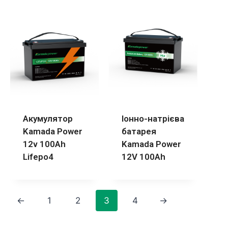
Акумулятор
Іонно-натрієва
Kamada Power
батарея
12v 100Ah
Kamada Power
Lifepo4
12V 100Ah
←
1
2
3
4
→