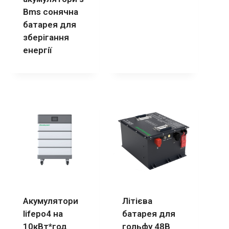
Bms сонячна
батарея для
зберігання
енергії
Акумулятори
Літієва
lifepo4 на
батарея для
10кВт*год
гольфу 48В