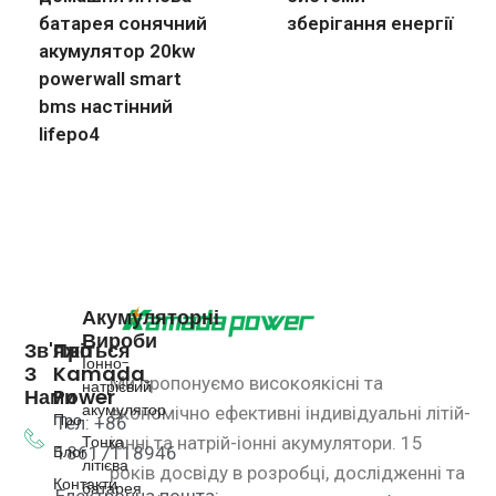
батарея сонячний
зберігання енергії
акумулятор 20kw
powerwall smart
bms настінний
lifepo4
Акумуляторні
Вироби
Зв'яжіться
Про
Іонно-
З
Kamada
Ми пропонуємо високоякісні та
натрієвий
Нами
Power
акумулятор
економічно ефективні індивідуальні літій-
Про
Тел: +86
Тонка
іонні та натрій-іонні акумулятори.
15
Блог
18617118946
літієва
років досвіду в розробці, дослідженні та
Контакти
батарея
Електронна пошта: