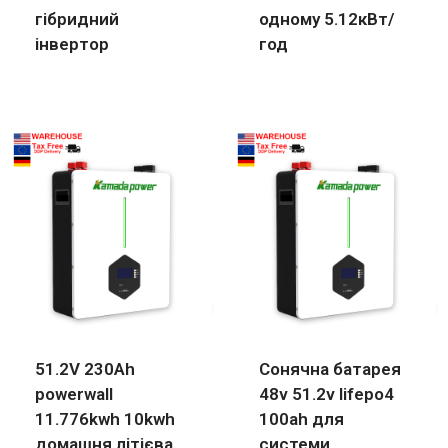
гібридний
одному 5.12кВт/
інвертор
год
51.2V 230Ah
Сонячна батарея
powerwall
48v 51.2v lifepo4
11.776kwh 10kwh
100ah для
домашня літієва
системи