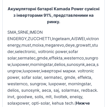
Акумуляторні батареї Kamada Power сумісні
з інверторами 91%, представленими на
ринку.
SMA,SRNE,IMEON
ENGERGY,ZUCCHETTI,Ingeteam,AiSWEI,victron
energy,must,moixa,megarevo,deye,growatt,stu
der,selectronic, voltronic power,sofar
solar,sermatec,gmde,effekta,westernco,sungro
w,luxpower,morningstar,delios,sunosynk,aeca,s
ungrow,luxpower,інверторні марки. voltronic
power, sofar solar, sermatec, gmde, effekta,
westernco, sungrow, luxpower, morningstar,
delios, sunosynk, aeca, saj, solarmax, redback.
invt, goodwe, solis, mlt, livoltek, eneiqy,
solaxpower, opti-solar, kehua tech.(
Нижче