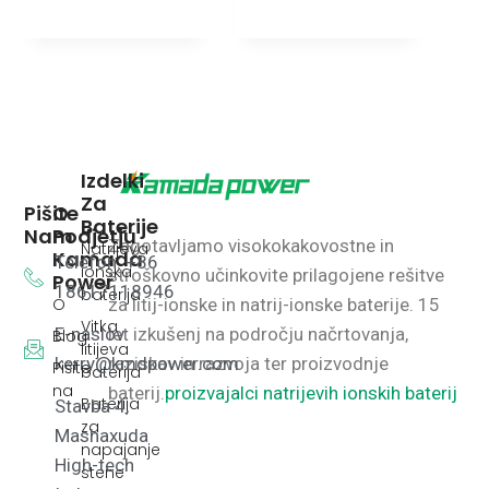
Izdelki
Za
Pišite
O
Baterije
Nam
Podjetju
Zagotavljamo visokokakovostne in
Natrijeva
Kamada
Telefon: +86
ionska
stroškovno učinkovite prilagojene rešitve
Power
18617118946
baterija
O
za litij-ionske in natrij-ionske baterije.
15
Vitka
E-naslov:
let izkušenj na področju načrtovanja,
Blog
litijeva
kerry@kmdpower.com
raziskav in razvoja ter proizvodnje
Pišite
baterija
na
baterij.
proizvajalci natrijevih ionskih baterij
Baterija
Stavba 4,
za
Mashaxuda
napajanje
High-tech
stene