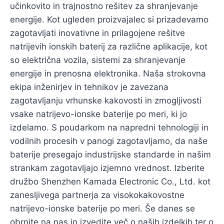
učinkovito in trajnostno rešitev za shranjevanje
energije. Kot ugleden proizvajalec si prizadevamo
zagotavljati inovativne in prilagojene rešitve
natrijevih ionskih baterij za različne aplikacije, kot
so električna vozila, sistemi za shranjevanje
energije in prenosna elektronika. Naša strokovna
ekipa inženirjev in tehnikov je zavezana
zagotavljanju vrhunske kakovosti in zmogljivosti
vsake natrijevo-ionske baterije po meri, ki jo
izdelamo. S poudarkom na napredni tehnologiji in
vodilnih procesih v panogi zagotavljamo, da naše
baterije presegajo industrijske standarde in našim
strankam zagotavljajo izjemno vrednost. Izberite
družbo Shenzhen Kamada Electronic Co., Ltd. kot
zanesljivega partnerja za visokokakovostne
natrijevo-ionske baterije po meri. Še danes se
obrnite na nas in izvedite več o naših izdelkih ter o