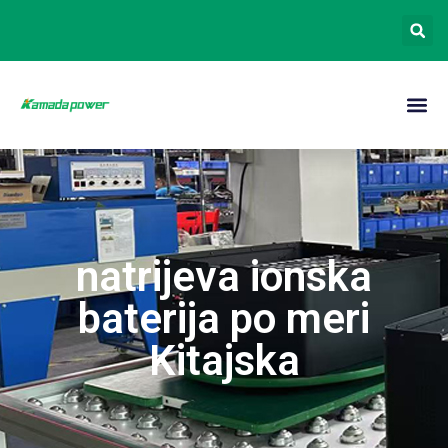
natrijeva ionska
baterija po meri
Kitajska