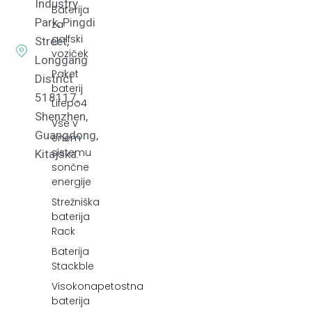
Industry
Baterija
Park, Pingdi
za
golfski
Street,
voziček
Longgang
Paket
District
baterij
518117,
Lifepo4
Shenzhen,
Vse v
Guangdong,
enem
sistemu
Kitajska.
sončne
energije
Strežniška
baterija
Rack
Baterija
Stackble
Visokonapetostna
baterija