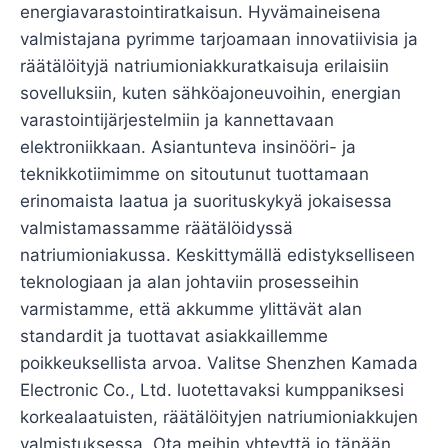
energiavarastointiratkaisun. Hyvämaineisena
valmistajana pyrimme tarjoamaan innovatiivisia ja
räätälöityjä natriumioniakkuratkaisuja erilaisiin
sovelluksiin, kuten sähköajoneuvoihin, energian
varastointijärjestelmiin ja kannettavaan
elektroniikkaan. Asiantunteva insinööri- ja
teknikkotiimimme on sitoutunut tuottamaan
erinomaista laatua ja suorituskykyä jokaisessa
valmistamassamme räätälöidyssä
natriumioniakussa. Keskittymällä edistykselliseen
teknologiaan ja alan johtaviin prosesseihin
varmistamme, että akkumme ylittävät alan
standardit ja tuottavat asiakkaillemme
poikkeuksellista arvoa. Valitse Shenzhen Kamada
Electronic Co., Ltd. luotettavaksi kumppaniksesi
korkealaatuisten, räätälöityjen natriumioniakkujen
valmistuksessa. Ota meihin yhteyttä jo tänään