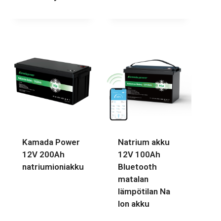
Kamada Power
Natrium akku
12V 200Ah
12V 100Ah
natriumioniakku
Bluetooth
matalan
lämpötilan Na
Ion akku