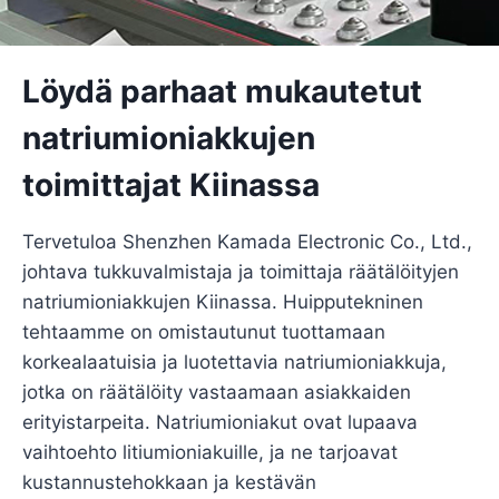
Löydä parhaat mukautetut
natriumioniakkujen
toimittajat Kiinassa
Tervetuloa Shenzhen Kamada Electronic Co., Ltd.,
johtava tukkuvalmistaja ja toimittaja räätälöityjen
natriumioniakkujen Kiinassa. Huipputekninen
tehtaamme on omistautunut tuottamaan
korkealaatuisia ja luotettavia natriumioniakkuja,
jotka on räätälöity vastaamaan asiakkaiden
erityistarpeita. Natriumioniakut ovat lupaava
vaihtoehto litiumioniakuille, ja ne tarjoavat
kustannustehokkaan ja kestävän