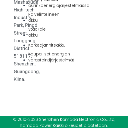
Mashaxuda
aurinkoenergiajärjestelmässä
High-tech
Palvelintelineen
Industry
akku
Park, Pingdi
Stackble-
Street,
akku
Longgang
Korkeajänniteakku
District
Kaupalliset energian
518117,
varastointijärjestelmät
Shenzhen,
Guangdong,
Kiina.
© 2010-2026 Shenzhen Kamada Electronic Co., Ltd,
Kamada Power Kaikki oikeudet pidätetään.