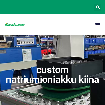
custom
natriumioniakku kiina