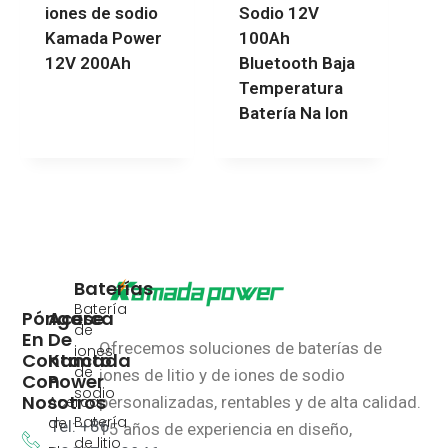
iones de sodio
Sodio 12V
Kamada Power
100Ah
12V 200Ah
Bluetooth Baja
Temperatura
Batería Na Ion
Baterías
Batería
Póngase
Acerca
de
En
De
Ofrecemos soluciones de baterías de
iones
Contacto
Kamada
de
iones de litio y de iones de sodio
Con
Power
sodio
Nosotros
Acerca
personalizadas, rentables y de alta calidad.
Batería
de
Tel: +86
15 años de experiencia en diseño,
de litio