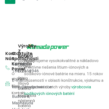
Výrobky
Z
Kontaktujte
O
Batérií
Nás
Spoločnosti
Poskytujeme vysokokvalitné a nákladovo
Sodíkovo
Kamada
Tel: +86
iónová
efektívne riešenia lítium-iónových a
Power
18617118946
batéria
O
sodíkovo-iónové batérie na mieru.
15 rokov
Štíhla
stránke
E-mail:
skúseností v oblasti konštrukcie, výskumu a
lítiová
Blog
kerry@kmdpower.com
vývoja batérií a ich výroby.
výrobcovia
batéria
Kontakt
sodíkových iónových batérií
Napájacia
Budova 4,
nástenná
Mashaxuda
batéria