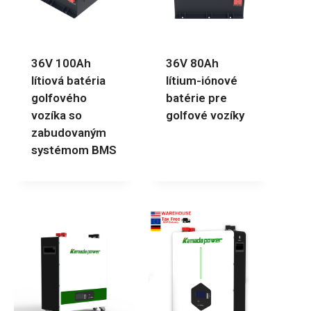
36V 100Ah
36V 80Ah
lítiová batéria
lítium-iónové
golfového
batérie pre
vozíka so
golfové vozíky
zabudovaným
systémom BMS