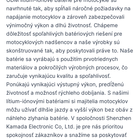
ODM lítium-iónové batérie pre motocykle sú
navrhnuté tak, aby spĺňali náročné požiadavky na
napájanie motocyklov a zároveň zabezpečovali
výnimočný výkon a dlhú životnosť. Chápeme
dôležitosť spoľahlivých batériových riešení pre
motocyklových nadšencov a naše výrobky sú
skonštruované tak, aby poskytovali práve to. Naše
batérie sa vyrábajú s použitím prvotriednych
materiálov a pokročilých výrobných procesov, čo
zaručuje vynikajúcu kvalitu a spoľahlivosť.
Ponúkajú vynikajúci výstupný výkon, predĺženú
životnosť a možnosť rýchleho dobíjania. S našimi
lítium-iónovými batériami si majitelia motocyklov
môžu užívať dlhšie jazdy a vyšší výkon bez obáv z
náhleho zlyhania batérie. V spoločnosti Shenzhen
Kamada Electronic Co, Ltd. je pre nás prioritou
spokojnosť zákazníkov a snažíme sa poskytovať