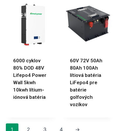
6000 cyklov
60V 72V 50Ah
80% DOD 48V
80Ah 100Ah
Lifepo4 Power
lítiová batéria
Wall 5kwh
LiFepo4 pre
10kwh lítium-
batérie
iónová batéria
golfových
vozíkov
1
2
3
4
→