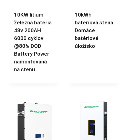
10KW lítium-
10kWh
železná batéria
batériová stena
48v 200AH
Domáce
6000 cyklov
batériové
@80% DOD
úložisko
Battery Power
namontovaná
na stenu