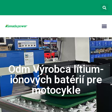
Odm Výrobca lítium-
iónových batérií pre
motocykle