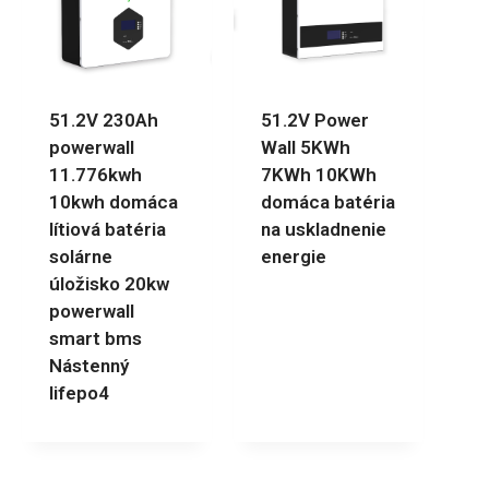
51.2V 230Ah
51.2V Power
powerwall
Wall 5KWh
11.776kwh
7KWh 10KWh
10kwh domáca
domáca batéria
lítiová batéria
na uskladnenie
solárne
energie
úložisko 20kw
powerwall
smart bms
Nástenný
lifepo4