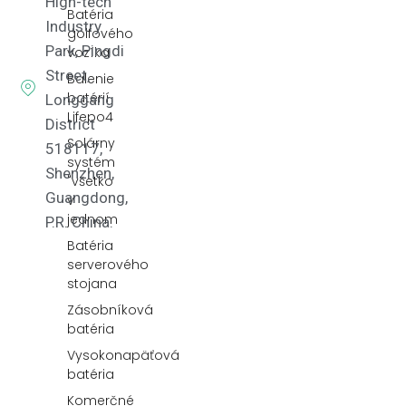
High-tech
Batéria
Industry
golfového
Park, Pingdi
vozíka
Street,
Balenie
batérií
Longgang
Lifepo4
District
Solárny
518117,
systém
Shenzhen,
"všetko
Guangdong,
v
jednom
P.R. China.
Batéria
serverového
stojana
Zásobníková
batéria
Vysokonapäťová
batéria
Komerčné