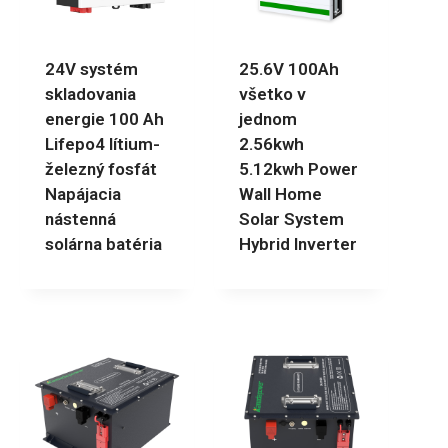
24V systém
25.6V 100Ah
skladovania
všetko v
energie 100 Ah
jednom
Lifepo4 lítium-
2.56kwh
železný fosfát
5.12kwh Power
Napájacia
Wall Home
nástenná
Solar System
solárna batéria
Hybrid Inverter