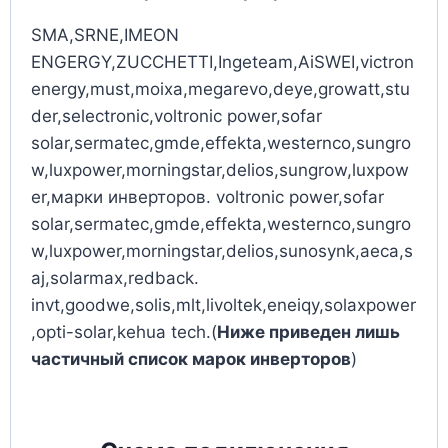
SMA,SRNE,IMEON
ENGERGY,ZUCCHETTI,Ingeteam,AiSWEI,victron
energy,must,moixa,megarevo,deye,growatt,stu
der,selectronic,voltronic power,sofar
solar,sermatec,gmde,effekta,westernco,sungro
w,luxpower,morningstar,delios,sungrow,luxpow
er,марки инверторов. voltronic power,sofar
solar,sermatec,gmde,effekta,westernco,sungro
w,luxpower,morningstar,delios,sunosynk,aeca,s
aj,solarmax,redback.
invt,goodwe,solis,mlt,livoltek,eneiqy,solaxpower
,opti-solar,kehua tech.(
Ниже приведен лишь
частичный список марок инверторов
)