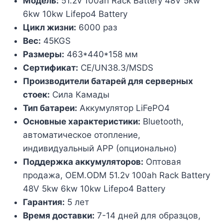
Модель:
51.2v 100ah Rack Battery 48V 5kw
6kw 10kw Lifepo4 Battery
Цикл жизни:
6000 раз
Вес:
45KGS
Размеры:
463*440*158 мм
Сертификат:
CE/UN38.3/MSDS
Производители батарей для серверных
стоек:
Сила Камады
Тип батареи:
Аккумулятор LiFePO4
Основные характеристики:
Bluetooth,
автоматическое отопление,
индивидуальный APP (опционально)
Поддержка аккумуляторов:
Оптовая
продажа, OEM.ODM 51.2v 100ah Rack Battery
48V 5kw 6kw 10kw Lifepo4 Battery
Гарантия:
5 лет
Время доставки:
7-14 дней для образцов,