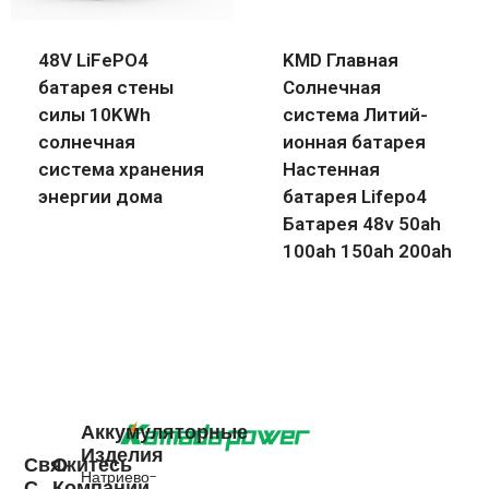
48V LiFePO4
KMD Главная
батарея стены
Солнечная
силы 10KWh
система Литий-
солнечная
ионная батарея
система хранения
Настенная
энергии дома
батарея Lifepo4
Батарея 48v 50ah
100ah 150ah 200ah
Аккумуляторные
Изделия
Свяжитесь
О
Натриево-
С
Компании