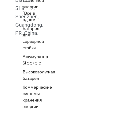
солнечной
энергии
518117,
"Все в
Shenzhen,
одном
Guangdong,
Батарея
P.R. China.
для
серверной
стойки
Аккумулятор
Stackble
Высоковольтная
батарея
Коммерческие
системы
хранения
энергии