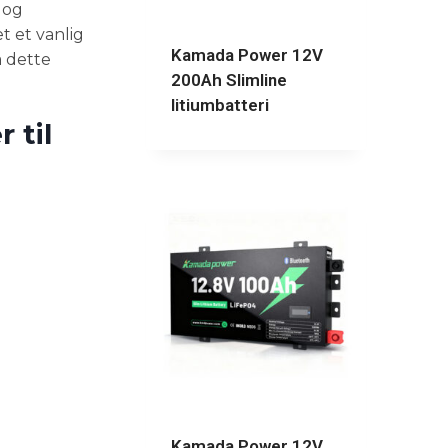
 og
t et vanlig
Kamada Power 12V
å dette
200Ah Slimline
litiumbatteri
 til
Kamada Power 12V