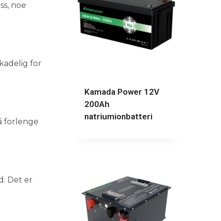
ss, noe
kadelig for
Kamada Power 12V
200Ah
natriumionbatteri
å forlenge
d. Det er