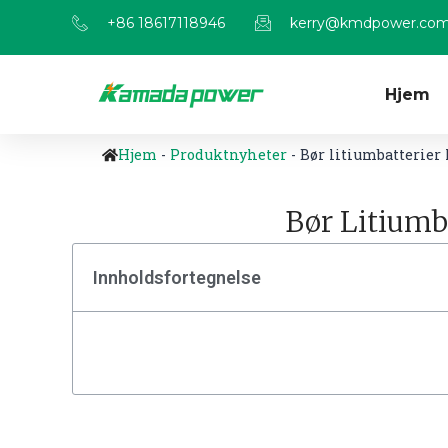
+86 18617118946
kerry@kmdpower.co
Hjem
Hjem
-
Produktnyheter
-
Bør litiumbatterier 
Bør Litiumb
Innholdsfortegnelse