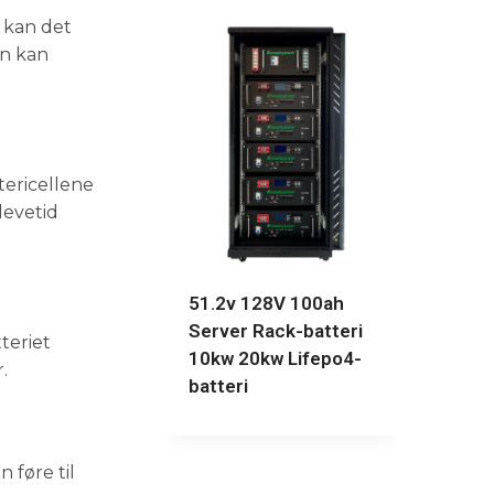
, kan det
en kan
tericellene
levetid
51.2v 128V 100ah
Server Rack-batteri
teriet
10kw 20kw Lifepo4-
.
batteri
 føre til