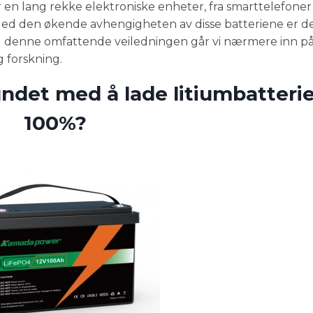
for en lang rekke elektroniske enheter, fra smarttelefoner
 Med den økende avhengigheten av disse batteriene er de
%. I denne omfattende veiledningen går vi nærmere inn p
 forskning.
undet med å lade litiumbatterier
100%?