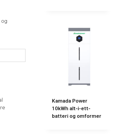
t og
al
Kamada Power
kre
10kWh alt-i-ett-
batteri og omformer