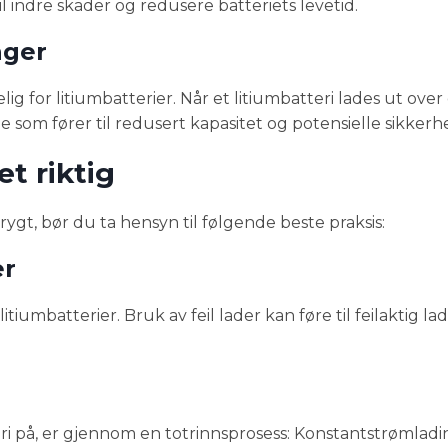
l indre skader og redusere batteriets levetid.
nger
for litiumbatterier. Når et litiumbatteri lades ut over e
e som fører til redusert kapasitet og potensielle sikkerhe
et riktig
 trygt, bør du ta hensyn til følgende beste praksis:
er
litiumbatterier. Bruk av feil lader kan føre til feilaktig la
ri på, er gjennom en totrinnsprosess: Konstantstrømladi