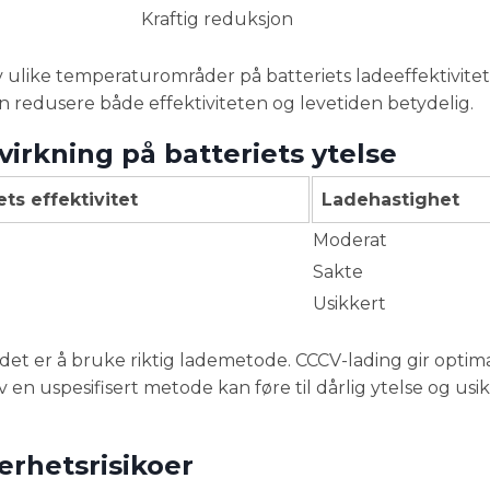
Kraftig reduksjon
ulike temperaturområder på batteriets ladeeffektivite
n redusere både effektiviteten og levetiden betydelig.
irkning på batteriets ytelse
ets effektivitet
Ladehastighet
Moderat
Sakte
Usikkert
det er å bruke riktig lademetode. CCCV-lading gir optim
 en uspesifisert metode kan føre til dårlig ytelse og usi
kerhetsrisikoer