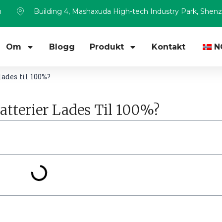
m
Building 4, Mashaxuda High-tech Industry Park, Shen
Om
Blogg
Produkt
Kontakt
N
lades til 100%?
atterier Lades Til 100%?