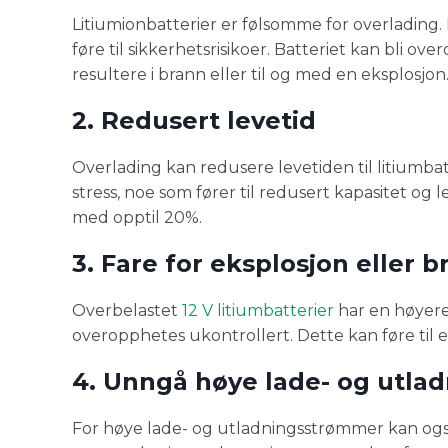
Litiumionbatterier er følsomme for overlading. N
føre til sikkerhetsrisikoer. Batteriet kan bli o
resultere i brann eller til og med en eksplosjon
2. Redusert levetid
Overlading kan redusere levetiden til litiumbat
stress, noe som fører til redusert kapasitet og 
med opptil 20%.
3. Fare for eksplosjon eller b
Overbelastet
12 V litiumbatterier
har en høyere 
overopphetes ukontrollert. Dette kan føre til en k
4. Unngå høye lade- og utl
For høye lade- og utladningsstrømmer kan også 