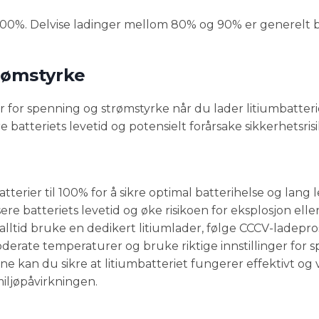
il 100%. Delvise ladinger mellom 80% og 90% er generelt 
trømstyrke
r for spenning og strømstyrke når du lader litiumbatterie
ere batteriets levetid og potensielt forårsake sikkerhetsris
erier til 100% for å sikre optimal batterihelse og lang l
ere batteriets levetid og øke risikoen for eksplosjon elle
u alltid bruke en dedikert litiumlader, følge CCCV-ladepro
erate temperaturer og bruke riktige innstillinger for 
ne kan du sikre at litiumbatteriet fungerer effektivt og 
miljøpåvirkningen.