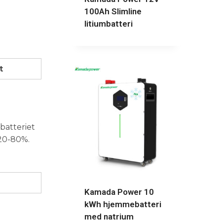
100Ah Slimline
litiumbatteri
t
batteriet
 20-80%.
Kamada Power 10
kWh hjemmebatteri
med natrium