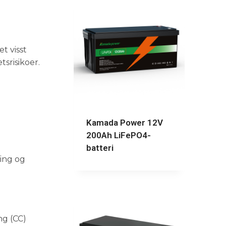
t visst
tsrisikoer.
Kamada Power 12V
200Ah LiFePO4-
batteri
ding og
ng (CC)