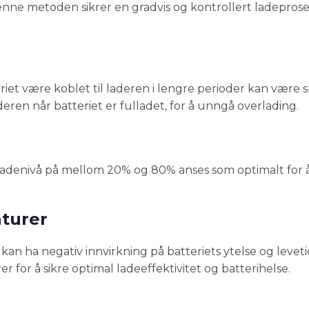
enne metoden sikrer en gradvis og kontrollert ladeprose
riet være koblet til laderen i lengre perioder kan være s
aderen når batteriet er fulladet, for å unngå overlading.
Et ladenivå på mellom 20% og 80% anses som optimalt for 
turer
n ha negativ innvirkning på batteriets ytelse og leveti
 for å sikre optimal ladeeffektivitet og batterihelse.