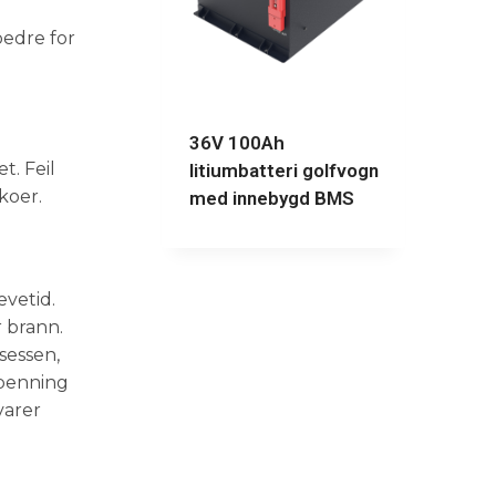
bedre for
36V 100Ah
t. Feil
litiumbatteri golfvogn
ikoer.
med innebygd BMS
evetid.
r brann.
sessen,
spenning
varer