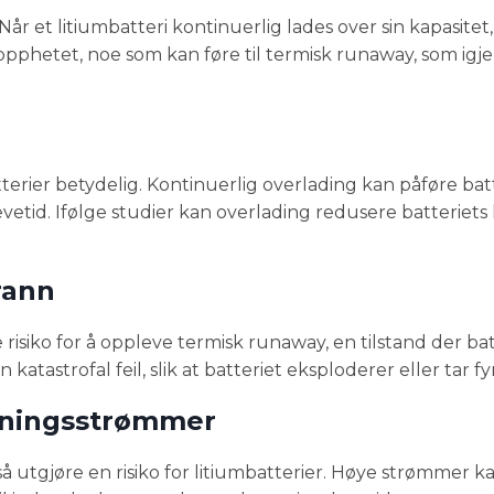
år et litiumbatteri kontinuerlig lades over sin kapasitet
veropphetet, noe som kan føre til termisk runaway, som igj
.
terier betydelig. Kontinuerlig overlading kan påføre bat
levetid. Ifølge studier kan overlading redusere batteriets 
rann
risiko for å oppleve termisk runaway, en tilstand der bat
atastrofal feil, slik at batteriet eksploderer eller tar fyr
adningsstrømmer
utgjøre en risiko for litiumbatterier. Høye strømmer kan