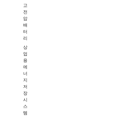
고
전
압
배
터
리
상
업
용
에
너
지
저
장
시
스
템