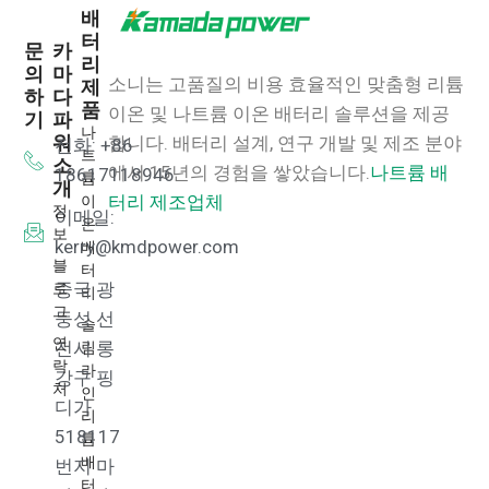
배
터
문
카
리
의
마
소니는 고품질의 비용 효율적인 맞춤형 리튬
제
하
다
품
이온 및 나트륨 이온 배터리 솔루션을 제공
기
파
나
워
합니다.
배터리 설계, 연구 개발 및 제조 분야
전화: +86
트
소
에서 15년의 경험을 쌓았습니다.
나트륨 배
18617118946
륨
개
이
터리 제조업체
정
이메일:
온
보
배
kerry@kmdpower.com
블
터
로
중국 광
리
그
둥성 선
슬
연
림
전시 롱
락
라
강구 핑
처
인
디가
리
518117
튬
배
번지 마
터