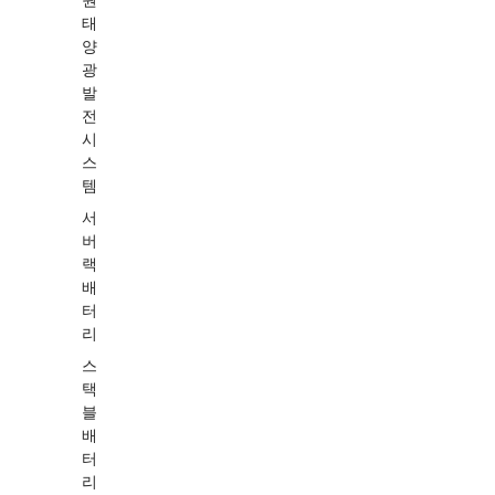
원
태
양
광
발
전
시
스
템
서
버
랙
배
터
리
스
택
블
배
터
리