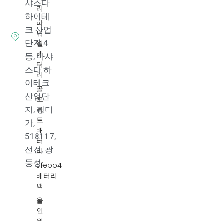
샤스다
리
하이테
파
크 산업
워
단지 4
월
배
동, 마샤
터
스다 하
리
이테크
골
산업단
프
카
지, 핑디
트
가,
배
518117,
터
선전, 광
리
둥성.
Lifepo4
배터리
팩
올
인