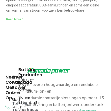
opladers voor gereedschap, een koelkast, radio's, pompen,
diagnoseapparatuur, USB-aansluitingen en soms een kleine
omvormer van stroom voorzien. Een betrouwbare
Read More "
Batterij
Producten
Neem
Over
Natrium-
Contact
Kamada
We leveren hoogwaardige en rendabele
ion
Met
Power
batterij
lithium-ion- en
Ons
Over
Op
Slanke
natriumionbatterijoplossingen op maat.
15
Blog
lithiumbatterij
Tel: +86
jaar ervaring in batterijontwerp, onderzoek
Neem
Voeding
18617118946