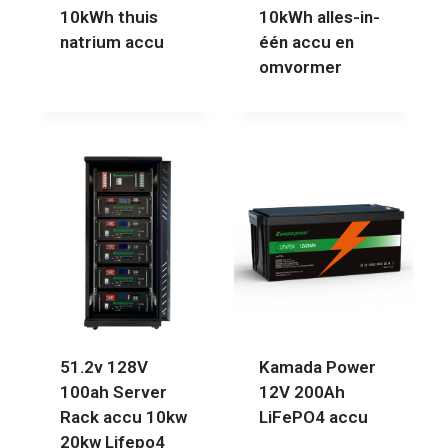
10kWh thuis
10kWh alles-in-
natrium accu
één accu en
omvormer
51.2v 128V
Kamada Power
100ah Server
12V 200Ah
Rack accu 10kw
LiFePO4 accu
20kw Lifepo4