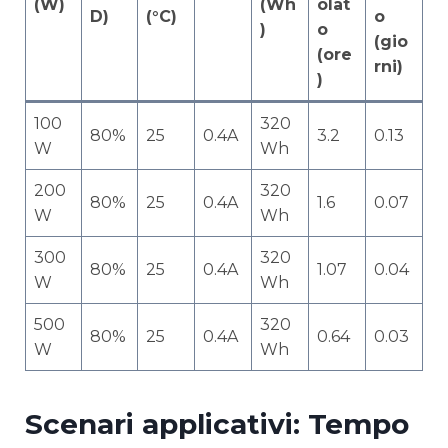
(W)
(Wh
olat
D)
(°C)
o
)
o
(gio
(ore
rni)
)
100
320
80%
25
0.4A
3.2
0.13
W
Wh
200
320
80%
25
0.4A
1.6
0.07
W
Wh
300
320
80%
25
0.4A
1.07
0.04
W
Wh
500
320
80%
25
0.4A
0.64
0.03
W
Wh
Scenari applicativi: Tempo