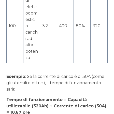
di
elettr
odom
estici
100
o
3.2
400
80%
320
carich
i ad
alta
poten
za
Esempio
: Se la corrente di carico è di 30A (come
gli utensili elettrici), il tempo di funzionamento
sarà:
Tempo di funzionamento = Capacità
utilizzabile (320Ah) ÷ Corrente di carico (30A)
= 10,67 ore