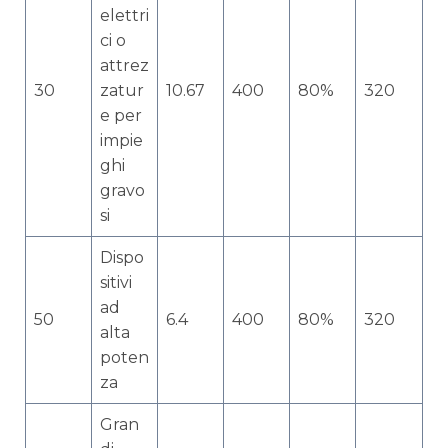
elettri
ci o
attrez
30
zatur
10.67
400
80%
320
e per
impie
ghi
gravo
si
Dispo
sitivi
ad
50
6.4
400
80%
320
alta
poten
za
Gran