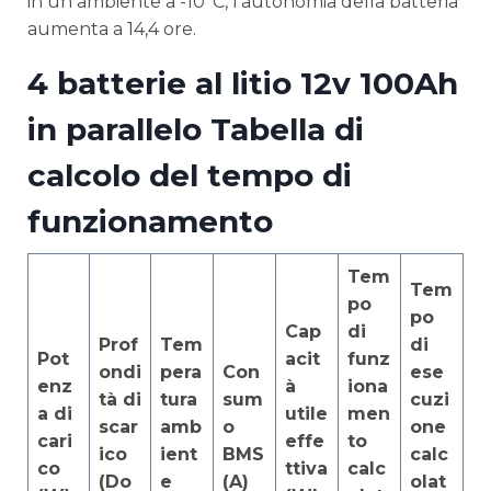
in un ambiente a -10°C, l'autonomia della batteria
aumenta a 14,4 ore.
4 batterie al litio 12v 100Ah
in parallelo Tabella di
calcolo del tempo di
funzionamento
Tem
Tem
po
po
Cap
di
Prof
Tem
di
Pot
acit
funz
ondi
pera
Con
ese
enz
à
iona
tà di
tura
sum
cuzi
a di
utile
men
scar
amb
o
one
cari
effe
to
ico
ient
BMS
calc
co
ttiva
calc
(Do
e
(A)
olat