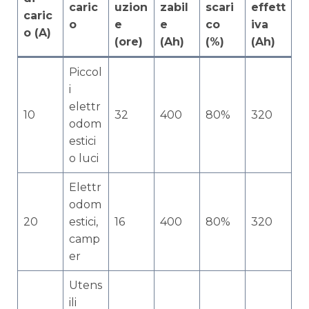
caric
uzion
zabil
scari
effett
caric
o
e
e
co
iva
o (A)
(ore)
(Ah)
(%)
(Ah)
Piccol
i
elettr
10
32
400
80%
320
odom
estici
o luci
Elettr
odom
20
estici,
16
400
80%
320
camp
er
Utens
ili