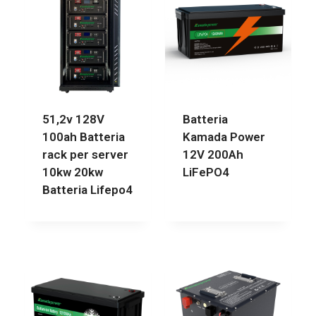
51,2v 128V
Batteria
100ah Batteria
Kamada Power
rack per server
12V 200Ah
10kw 20kw
LiFePO4
Batteria Lifepo4