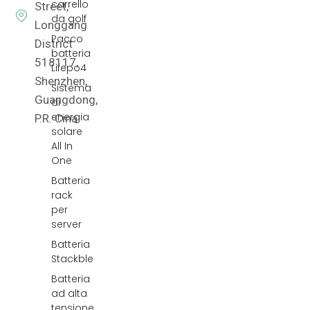
carrello
Street,
da golf
Longgang
Pacco
District
batteria
518117,
Lifepo4
Shenzhen,
Sistema
Guangdong,
di
energia
P.R. Cina.
solare
All In
One
Batteria
rack
per
server
Batteria
Stackble
Batteria
ad alta
tensione