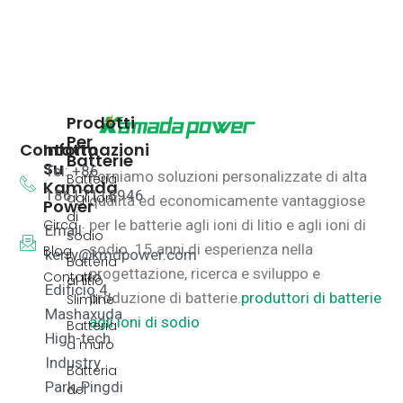
Prodotti
Per
Contatto
Informazioni
Batterie
Su
Tel: +86
Forniamo soluzioni personalizzate di alta
Batteria
Kamada
18617118946
agli ioni
qualità ed economicamente vantaggiose
Power
di
Circa
per le batterie agli ioni di litio e agli ioni di
Email:
sodio
sodio.
15 anni di esperienza nella
Blog
kerry@kmdpower.com
Batteria
progettazione, ricerca e sviluppo e
Contatto
al litio
Edificio 4,
produzione di batterie.
produttori di batterie
Slimline
Mashaxuda
agli ioni di sodio
Batteria
High-tech
a muro
Industry
Batteria
Park, Pingdi
del