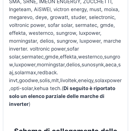
SMA, SRNE, IMEON ENGERGY, ZUCCHETTI,
Ingeteam, AiSWEI, victron energy, must, moixa,
megarevo, deye, growatt, studer, selectronic,
voltronic power, sofar solar, sermatec, gmde,
effekta, westernco, sungrow, luxpower,
morningstar, delios, sungrow, luxpower, marche
inverter. voltronic power,sofar
solar,sermatec,gmde,effekta,westernco,sungro
w,luxpower,morningstar,delios,sunosynk,aeca,s
aj,solarmax,redback.
invt,goodwe,solis,mlt,livoltek,eneiqy,solaxpower
,opti-solar,kehua tech.(
Di seguito è riportato
solo un elenco parziale delle marche di
inverter
)