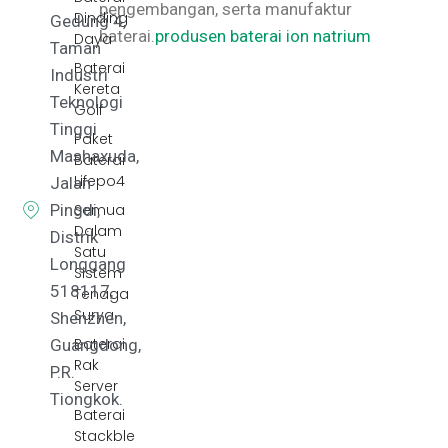
pengembangan, serta manufaktur
Dinding
Gedung 4,
baterai.
produsen baterai ion natrium
Daya
Taman
Baterai
Industri
Kereta
Teknologi
Golf
Tinggi
Paket
Mashaxuda,
Baterai
Lifepo4
Jalan
Pingdi,
Semua
Dalam
Distrik
Satu
Longgang
Sistem
518117,
Tenaga
Surya
Shenzhen,
Baterai
Guangdong,
Rak
P.R.
Server
Tiongkok.
Baterai
Stackble