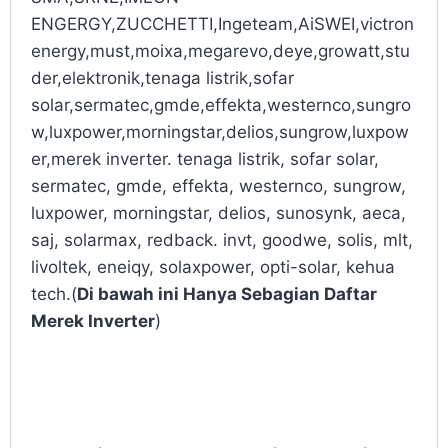
ENGERGY,ZUCCHETTI,Ingeteam,AiSWEI,victron
energy,must,moixa,megarevo,deye,growatt,stu
der,elektronik,tenaga listrik,sofar
solar,sermatec,gmde,effekta,westernco,sungro
w,luxpower,morningstar,delios,sungrow,luxpow
er,merek inverter. tenaga listrik, sofar solar,
sermatec, gmde, effekta, westernco, sungrow,
luxpower, morningstar, delios, sunosynk, aeca,
saj, solarmax, redback. invt, goodwe, solis, mlt,
livoltek, eneiqy, solaxpower, opti-solar, kehua
tech.(
Di bawah ini Hanya Sebagian Daftar
Merek Inverter
)