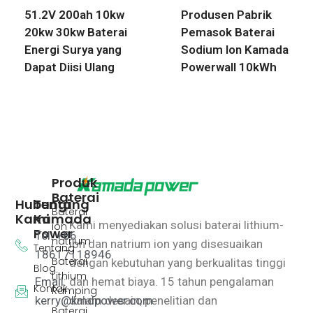
51.2V 200ah 10kw
Produsen Pabrik
20kw 30kw Baterai
Pemasok Baterai
Energi Surya yang
Sodium Ion Kamada
Dapat Diisi Ulang
Powerwall 10kWh
Produk
Baterai
Hubungi
Tentang
Baterai
Kami
Kamada
Kami menyediakan solusi baterai lithium-
ion
Power
Tel: +86
natrium
ion dan natrium ion yang disesuaikan
Tentang
18617118946
Baterai
dengan kebutuhan yang berkualitas tinggi
Blog
Lithium
Email:
dan hemat biaya.
15 tahun pengalaman
Kontak
Ramping
kerry@kmdpower.com
dalam desain, penelitian dan
Baterai